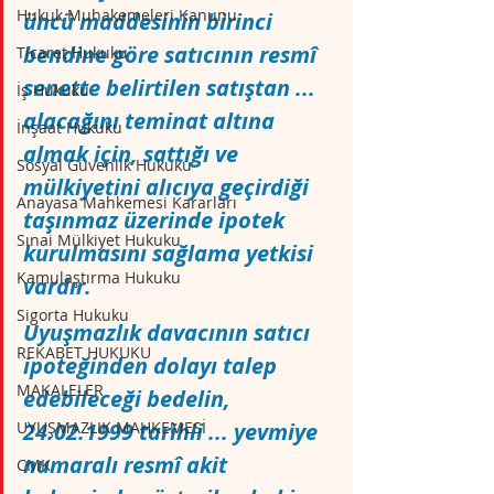
Hukuk Muhakemeleri Kanunu
üncü maddesinin birinci 
bendine göre satıcının resmî 
Ticaret Hukuku
senette belirtilen satıştan ... 
İş Hukuku
alacağını teminat altına 
İnşaat Hukuku
almak için, sattığı ve 
Sosyal Güvenlik Hukuku
mülkiyetini alıcıya geçirdiği 
Anayasa Mahkemesi Kararları
taşınmaz üzerinde ipotek 
Sınai Mülkiyet Hukuku
kurulmasını sağlama yetkisi 
Kamulaştırma Hukuku
vardır.
Sigorta Hukuku
Uyuşmazlık davacının satıcı 
REKABET HUKUKU
ipoteğinden dolayı talep 
MAKALELER
edebileceği bedelin, 
UYUŞMAZLIK MAHKEMESİ
24.02.1999 tarihli ... yevmiye 
numaralı resmî akit 
CMK