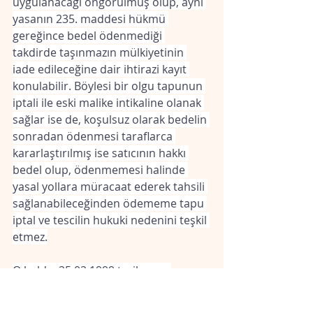
uygulanacağı öngörülmüş olup, aynı 
yasanın 235. maddesi hükmü 
gereğince bedel ödenmediği 
takdirde taşınmazın mülkiyetinin 
iade edileceğine dair ihtirazi kayıt 
konulabilir. Böylesi bir olgu tapunun 
iptali ile eski malike intikaline olanak 
sağlar ise de, koşulsuz olarak bedelin 
sonradan ödenmesi taraflarca 
kararlaştırılmış ise satıcının hakkı 
bedel olup, ödenmemesi halinde 
yasal yollara müracaat ederek tahsili 
sağlanabileceğinden ödememe tapu 
iptal ve tescilin hukuki nedenini teşkil 
etmez.
O halde, 25.02.1999 tarih ve ... 
yevmiye no’lu satış işleminde satış 
bedeli ödenmediği takdirde 