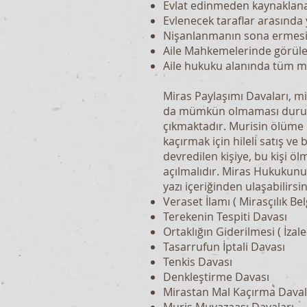
Evlat edinmeden kaynaklan
Evlenecek taraflar arasında
Nişanlanmanın sona ermesin
Aile Mahkemelerinde görül
Aile hukuku alanında tüm me
Miras Paylaşımı Davaları, mi
da mümkün olmaması durumu
çıkmaktadır. Murisin ölüme 
kaçırmak için hileli satış v
devredilen kişiye, bu kişi öl
açılmalıdır. Miras Hukukunu il
yazı içeriğinden ulaşabilirsin
Veraset İlamı ( Mirasçılık Bel
Terekenin Tespiti Davası
Ortaklığın Giderilmesi ( İzale
Tasarrufun İptali Davası
Tenkis Davası
Denkleştirme Davası
Mirastan Mal Kaçırma Daval