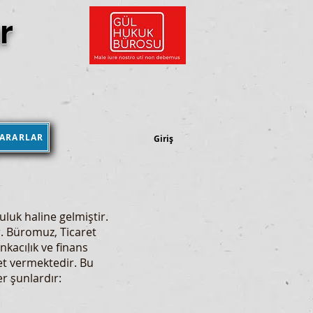
r
KARARLAR
Kararlar Kütüphanesi
Giriş
uluk haline gelmiştir.
ir. Büromuz, Ticaret
kacılık ve finans
et vermektedir. Bu
r şunlardır: