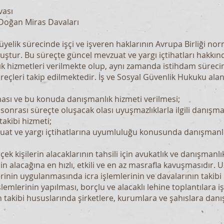
vası
 Doğan Miras Davaları
üyelik sürecinde işçi ve işveren haklarının Avrupa Birliği nor
uştur. Bu süreçte güncel mevzuat ve yargı içtihatları hakkın
k hizmetleri verilmekte olup, aynı zamanda istihdam süreci
süreçleri takip edilmektedir. İş ve Sosyal Güvenlik Hukuku a
ması ve bu konuda danışmanlık hizmeti verilmesi;
sonrası süreçte oluşacak olası uyuşmazlıklarla ilgili danışma
akibi hizmeti;
vzuat ve yargı içtihatlarına uyumluluğu konusunda danışmanlı
rçek kişilerin alacaklarının tahsili için avukatlık ve danışmanl
in alacağına en hızlı, etkili ve en az masrafla kavuşmasıdır
erinin uygulanmasında icra işlemlerinin ve davalarının takibi il
işlemlerinin yapılması, borçlu ve alacaklı lehine toplantılara işt
 takibi hususlarında şirketlere, kurumlara ve şahıslara dan