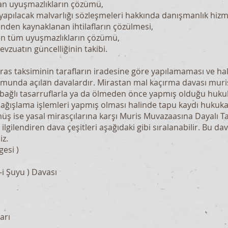
an uyuşmazlıkların çözümü,
 yapılacak malvarlığı sözleşmeleri hakkında danışmanlık hizm
den kaynaklanan ihtilafların çözülmesi,
en tüm uyuşmazlıkların çözümü,
vzuatın güncelliğinin takibi.
ras taksiminin tarafların iradesine göre yapılamaması ve ha
nda açılan davalardır. Mirastan mal kaçırma davası muris
bağlı tasarruflarla ya da ölmeden önce yapmış olduğu hukuk
e bağışlama işlemleri yapmış olması halinde tapu kaydı hukuka
müş ise yasal mirasçılarına karşı Muris Muvazaasına Dayalı Tap
gilendiren dava çeşitleri aşağıdaki gibi sıralanabilir. Bu davala
iz.
gesi )
-i Şuyu ) Davası
arı