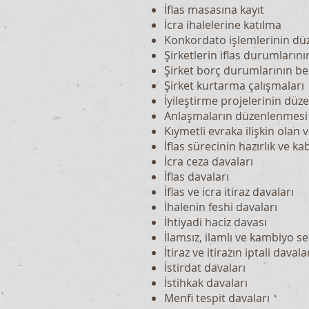
İflas masasına kayıt
İcra ihalelerine katılma
Konkordato işlemlerinin d
Şirketlerin iflas durumların
Şirket borç durumlarının be
Şirket kurtarma çalışmaları
İyileştirme projelerinin dü
Anlaşmaların düzenlenmesi
Kıymetli evraka ilişkin olan 
İflas sürecinin hazırlık ve 
İcra ceza davaları
İflas davaları
İflas ve icra itiraz davaları
İhalenin feshi davaları
İhtiyadi haciz davası
İlamsız, ilamlı ve kambiyo se
İtiraz ve itirazın iptali davala
İstirdat davaları
İstihkak davaları
Menfi tespit davaları