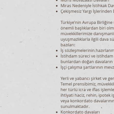
Muris Muvazaası Davaları
Miras Nedeniyle İstihkak Da
Çekişmesiz Yargı İşlerinden
Türkiye’nin Avrupa Birliğine 
önemli başlıklardan biri olm
müvekkillerimize danışmanlı
uyuşmazlıklarla ilgili dava 
bazıları:
İş sözleşmelerinin hazırlan
İstihdam süreci ve istihdam 
bunlardan doğan davaların t
İşçi çalışma şartlarının me
Yerli ve yabancı şirket ve ge
Temel prensibimiz, müvekkil
her türlü icra ve iflas işleml
ihtiyati haciz, rehin, ipotek 
veya konkordato davalarının
sunulmaktadır.
Konkordato davaları