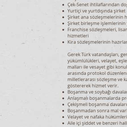
Çek-Senet ihtilaflarından do
Yurtiçi ve yurtdışında şirket 
Şirket ana sözleşmelerinin ha
Şirket birleşme işlemlerinin
Franchise sözleşmeleri, lis
hizmetleri
Kira sözleşmelerinin hazırl
Gerek Türk vatandaşları, ge
yükümlülükleri, velayet, eşle
malları ile vesayet gibi ko
arasında protokol düzenlen
milletlerarası sözleşme ve k
göstererek hizmet verir.
Boşanma ve soybağı davalar
Anlaşmalı boşanmalarda pr
Çekişmeli boşanma davaları
Boşanmadan sonra mal varlığ
Velayet ve nafaka hükümleri
Aile içi şiddet ve benzeri ha