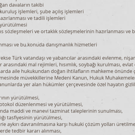
ğan davaların takibi
kuruluş işlemleri, şube açılış işlemleri
zırlanması ve tadili işlemleri
 yürütülmesi
ans sözleşmeleri ve ortaklık sözleşmelerinin hazırlanması ve
anması ve bu konuda danışmanlık hizmetleri
rekse Türk vatandaşı ve yabancılar arasındaki evlenme, ni
r arasındaki mal rejimleri, hısımlık, soybağı kurulması, evlat
nularda aile hukukundan doğan ihtilafların mahkeme önünde
mesinde müvekkillerine Medeni Kanun, Hukuk Muhakemeleri 
anunlarda yer alan hükümler çerçevesinde özel hayatın gizli
ının yürütülmesi,
otokol düzenlenmesi ve yürütülmesi,
nda maddi ve manevi tazminat taleplerinin sunulması,
ı tasfiyesinin yürütülmesi,
ne aykırı davranılmasına karşı hukuki çözüm yolları üretilme
llerde tedbir kararı alınması,