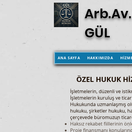
Arb.Av.
GÜL
ANA SAYFA
HAKKIMIZDA
HİZM
ÖZEL HUKUK Hİ
İşletmelerin, düzenli ve isti
İşletmelerin kuruluş ve ticar
Hukukunda uzmanlaşmış olup 
hukuku, şirketler hukuku, h
çerçevede büromuzun ticaret
Haksız rekabet fiillerinin ö
Proje finansmanı konuların