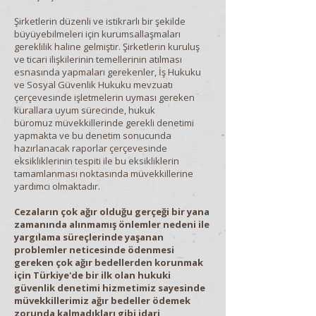
Şirketlerin düzenli ve istikrarlı bir şekilde
büyüyebilmeleri için kurumsallaşmaları
gereklilik haline gelmiştir. Şirketlerin kuruluş
ve ticari ilişkilerinin temellerinin atılması
esnasında yapmaları gerekenler, İş Hukuku
ve Sosyal Güvenlik Hukuku mevzuatı
çerçevesinde işletmelerin uyması gereken
kurallara uyum sürecinde, hukuk
büromuz müvekkillerinde gerekli denetimi
yapmakta ve bu denetim sonucunda
hazırlanacak raporlar çerçevesinde
eksikliklerinin tespiti ile bu eksikliklerin
tamamlanması noktasında müvekkillerine
yardımcı olmaktadır.
Cezaların çok ağır olduğu gerçeği bir yana
zamanında alınmamış önlemler nedeni ile
yargılama süreçlerinde yaşanan
problemler neticesinde ödenmesi
gereken çok ağır bedellerden korunmak
için Türkiye'de bir ilk olan hukuki
güvenlik denetimi hizmetimiz sayesinde
müvekkillerimiz ağır bedeller ödemek
zorunda kalmadıkları gibi idari