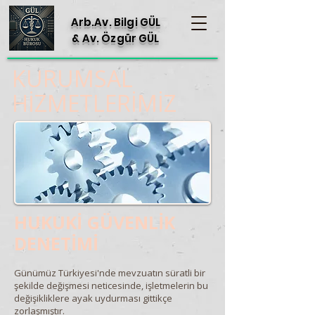
Arb.Av. Bilgi GÜL
& Av. Özgür GÜL
KURUMSAL
HİZMETLERİMİZ
HUKUKİ GÜVENLİK
DENETİMİ
Günümüz Türkiyesi'nde mevzuatın süratli bir
şekilde değişmesi neticesinde, işletmelerin bu
değişikliklere ayak uydurması gittikçe
zorlaşmıştır.