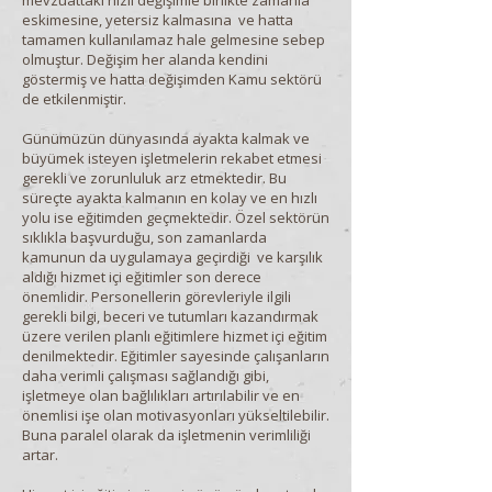
mevzuattaki hızlı değişimle birlikte zamanla
eskimesine, yetersiz kalmasına ve hatta
tamamen kullanılamaz hale gelmesine sebep
olmuştur. Değişim her alanda kendini
göstermiş ve hatta değişimden Kamu sektörü
de etkilenmiştir.
Günümüzün dünyasında ayakta kalmak ve
büyümek isteyen işletmelerin rekabet etmesi
gerekli ve zorunluluk arz etmektedir. Bu
süreçte ayakta kalmanın en kolay ve en hızlı
yolu ise eğitimden geçmektedir. Özel sektörün
sıklıkla başvurduğu, son zamanlarda
kamunun da uygulamaya geçirdiği ve karşılık
aldığı hizmet içi eğitimler son derece
önemlidir. Personellerin görevleriyle ilgili
gerekli bilgi, beceri ve tutumları kazandırmak
üzere verilen planlı eğitimlere hizmet içi eğitim
denilmektedir. Eğitimler sayesinde çalışanların
daha verimli çalışması sağlandığı gibi,
işletmeye olan bağlılıkları artırılabilir ve en
önemlisi işe olan motivasyonları yükseltilebilir.
Buna paralel olarak da işletmenin verimliliği
artar.