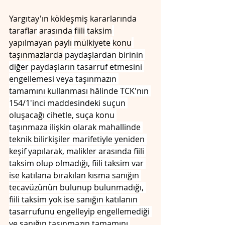
Yargıtay'ın kökleşmiş kararlarında 
taraflar
arasında
fiili
taksim
yapılmayan
paylı
mülkiyete
konu
taşınmazlarda
 paydaşlardan birinin 
diğer paydaşların tasarruf etmesini 
engellemesi veya taşınmazın 
tamamını kullanması hâlinde TCK'nın 
154/1'inci maddesindeki suçun 
oluşacağı cihetle, suça konu 
taşınmaza ilişkin olarak mahallinde 
teknik bilirkişiler marifetiyle yeniden 
keşif yapılarak, malikler arasında fiili 
taksim olup olmadığı, fiili taksim var 
ise katılana bırakılan kısma sanığın 
tecavüzünün bulunup bulunmadığı, 
fiili taksim yok ise sanığın katılanın 
tasarrufunu engelleyip engellemediği 
ve sanığın taşınmazın tamamını 