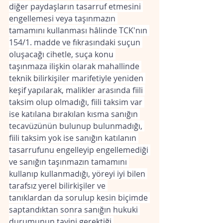
diğer paydaşların tasarruf etmesini 
engellemesi veya taşınmazın 
tamamını kullanması hâlinde TCK'nın 
154/1. madde ve fıkrasındaki suçun 
oluşacağı cihetle, suça konu 
taşınmaza ilişkin olarak mahallinde 
teknik bilirkişiler marifetiyle yeniden 
keşif yapılarak, malikler arasında fiili 
taksim olup olmadığı, fiili taksim var 
ise katılana bırakılan kısma sanığın 
tecavüzünün bulunup bulunmadığı, 
fiili taksim yok ise sanığın katılanın 
tasarrufunu engelleyip engellemediği 
ve sanığın taşınmazın tamamını 
kullanıp kullanmadığı, yöreyi iyi bilen 
tarafsız yerel bilirkişiler ve 
tanıklardan da sorulup kesin biçimde 
saptandıktan sonra sanığın hukuki 
durumunun tayini gerektiği 