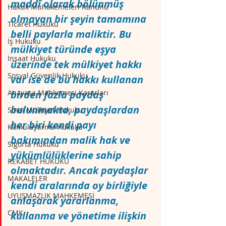
maddî olarak bölünmüş 
Hukuk Muhakemeleri Kanunu
olmayan bir şeyin tamamına 
Ticaret Hukuku
belli paylarla maliktir. Bu 
İş Hukuku
mülkiyet türünde eşya 
İnşaat Hukuku
üzerinde tek mülkiyet hakkı 
Sosyal Güvenlik Hukuku
var ise de bu hakkı kullanan 
Anayasa Mahkemesi Kararları
birden fazla paydaş 
bulunmakta, paydaşlardan 
Sınai Mülkiyet Hukuku
her biri kendi payı 
Kamulaştırma Hukuku
bakımından malik hak ve 
Sigorta Hukuku
yükümlülüklerine sahip 
REKABET HUKUKU
olmaktadır. Ancak paydaşlar 
MAKALELER
kendi aralarında oy birliğiyle 
UYUŞMAZLIK MAHKEMESİ
anlaşarak yararlanma, 
CMK
kullanma ve yönetime ilişkin 