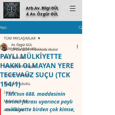
Arb.Av. Bilgi GÜL
& Av. Özgür GÜL
Yazı
TÜM PAYLAŞIMLAR
Av. Özgür GÜL
TÜM PAYLAŞIMLAR
29 Oca 2024
14 dakikada okunur
PAYLI MÜLKİYETTE
Kira Hukuku
HAKKI OLMAYAN YERE
İcra ve İflas Hukuku
TECEVAÜZ SUÇU (TCK
Tüketici Hukuku
154/1)
Borçlar Hukuku
İ.Y.U.K.
TMK’nın 688. maddesinin 
birinci fıkrası uyarınca paylı 
Miras Hukuku
mülkiyette birden çok kimse, 
Aile Hukuku