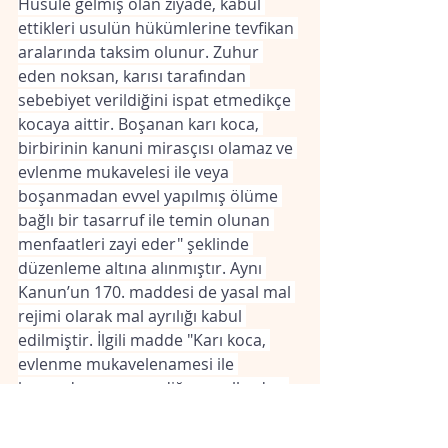
Husule gelmiş olan ziyade, kabul 
ettikleri usulün hükümlerine tevfikan 
aralarında taksim olunur. Zuhur 
eden noksan, karısı tarafından 
sebebiyet verildiğini ispat etmedikçe 
kocaya aittir. Boşanan karı koca, 
birbirinin kanuni mirasçısı olamaz ve 
evlenme mukavelesi ile veya 
boşanmadan evvel yapılmış ölüme 
bağlı bir tasarruf ile temin olunan 
menfaatleri zayi eder" şeklinde 
düzenleme altına alınmıştır. Aynı 
Kanun’un 170. maddesi de yasal mal 
rejimi olarak mal ayrılığı kabul 
edilmiştir. İlgili madde "Karı koca, 
evlenme mukavelenamesi ile 
kanunda muayyen diğer usullerden 
birini kabul etmedikleri takdirde veya 
kabul edipte kanunda gösterilen 