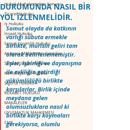
Hukuk Muhakemeleri Kanunu
DURUMUNDA NASIL BİR
Ticaret Hukuku
YOL İZLENMELİDİR.
İş Hukuku
Somut olayda da katkının 
İnşaat Hukuku
varlığı sübuta ermekle 
Sosyal Güvenlik Hukuku
birlikte, murisin geliri tam 
Anayasa Mahkemesi Kararları
olarak belirlenememiştir. 
Eşler, işbirliği ve dayanışma 
Sınai Mülkiyet Hukuku
ile evliliğin getirdiği 
Kamulaştırma Hukuku
yükümlülüğü birlikte 
Sigorta Hukuku
karşılarlar. Birlik içinde 
REKABET HUKUKU
meydana gelen 
MAKALELER
olumsuzluklara nasıl ki 
UYUŞMAZLIK MAHKEMESİ
birlikte karşı koymaları 
CMK
gerekiyorsa, olumlu 