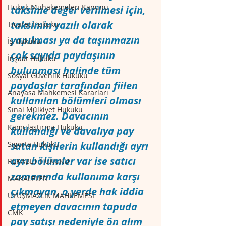
Hukuk Muhakemeleri Kanunu
taksime değer verilmesi için, 
taksimin yazılı olarak 
Ticaret Hukuku
yapılması ya da taşınmazın 
İş Hukuku
çok sayıda paydaşının 
İnşaat Hukuku
bulunması halinde tüm 
Sosyal Güvenlik Hukuku
paydaşlar tarafından fiilen 
Anayasa Mahkemesi Kararları
kullanılan bölümleri olması 
Sınai Mülkiyet Hukuku
gerekmez. Davacının 
Kamulaştırma Hukuku
kullandığı ve davalıya pay 
Sigorta Hukuku
satan kişilerin kullandığı ayrı 
ayrı bölümler var ise satıcı 
REKABET HUKUKU
zamanında kullanıma karşı 
MAKALELER
çıkmayan, o yerde hak iddia 
UYUŞMAZLIK MAHKEMESİ
etmeyen davacının tapuda 
CMK
pay satışı nedeniyle ön alım 