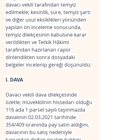
davacı vekili tarafından temyiz 
edilmekle; kesinlik, süre, temyiz şartı 
ve diğer usul eksiklikleri yönünden 
yapılan ön inceleme sonucunda, 
temyiz dilekçesinin kabulüne karar 
verildikten ve Tetkik Hâkimi 
tarafından hazırlanan rapor 
dinlendikten sonra dosyadaki 
belgeler incelenip gereği düşünüldü:
I. DAVA
Davacı vekili dava dilekçesinde 
özetle; müvekkilinin hissedarı olduğu 
116 ada 1 parsel sayılı taşınmazda 
davalının 02.03.2021 tarihinde 
354/409 oranında pay satın aldığını, 
davacının bu satış nedeniyle 
kanundan doğan önalım hakkını 