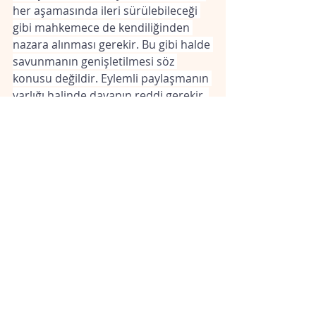
her aşamasında ileri sürülebileceği 
gibi mahkemece de kendiliğinden 
nazara alınması gerekir. Bu gibi halde 
savunmanın genişletilmesi söz 
konusu değildir. Eylemli paylaşmanın 
varlığı halinde davanın reddi gerekir. 
4. Ön alım davalarında fiili taksime 
değer verilmesi için, taksimin yazılı 
olarak yapılması ya da taşınmazın 
çok sayıda paydaşının bulunması 
halinde tüm paydaşlar tarafından 
fiilen kullanılan bölümleri olması 
gerekmez. Davacının kullandığı ve 
davalıya pay satan kişilerin kullandığı 
ayrı ayrı bölümler var ise satıcı 
zamanında kullanıma karşı çıkmayan, 
o yerde hak iddia etmeyen davacının 
tapuda pay satışı nedeniyle ön alım 