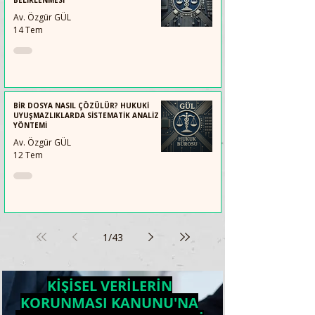
BELİRLENMESİ
Av. Özgür GÜL
14 Tem
BİR DOSYA NASIL ÇÖZÜLÜR? HUKUKİ
UYUŞMAZLIKLARDA SİSTEMATİK ANALİZ
YÖNTEMİ
Av. Özgür GÜL
12 Tem
1
/
43
KİŞİSEL VERİLERİN
KORUNMASI KANUNU'NA