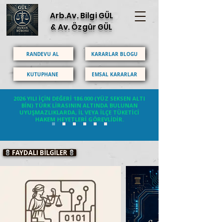
Arb.Av. Bilgi GÜL
& Av. Özgür GÜL
RANDEVU AL
KARARLAR BLOGU
KÜTÜPHANE
EMSAL KARARLAR
2026 YILI İÇİN DEĞERİ 186.000 (YÜZ SEKSEN ALTI
BİN) TÜRK LİRASININ ALTINDA BULUNAN
UYUŞMAZLIKLARDA, İL VEYA İLÇE TÜKETİCİ
HAKEM HEYETLERİ GÖREVLİDİR.
FAYDALI BİLGİLER