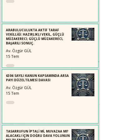
ARABULUCULUKTA AKTİF TARAF
VEKİLLİĞİ: HAZIRLIKLI VEKİL, GÜÇLÜ
MÜZAKERECİ; GÜÇLÜ MÜZAKERECİ,
BAŞARILI SONUÇ.
Av. Özgür GÜL
15 Tem
6306 SAYILI KANUN KAPSAMINDA ARSA
PAYI DÜZELTİLMESİ DAVASI
Av. Özgür GÜL
15 Tem
TASARRUFUN İPTALİ Mİ, MUVAZAA MI?
ALACAKLI İÇİN DOĞRU DAVA YOLUNUN