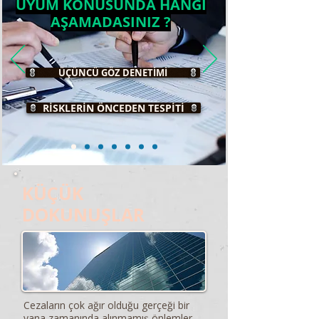
UYUM KONUSUNDA HANGİ
AŞAMADASINIZ ?
ÜÇÜNCÜ GÖZ DENETİMİ
RİSKLERİN ÖNCEDEN TESPİTİ
KÜÇÜK
DOKUNUŞLAR
Cezaların çok ağır olduğu gerçeği bir
yana zamanında alınmamış önlemler