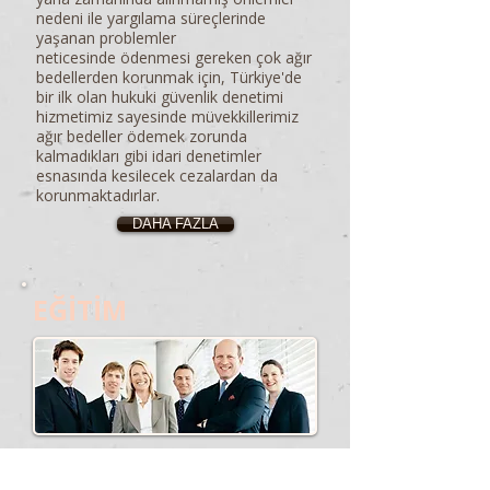
nedeni ile yargılama süreçlerinde
yaşanan problemler
neticesinde ödenmesi gereken çok ağır
bedellerden korunmak için, Türkiye'de
bir ilk olan hukuki güvenlik denetimi
hizmetimiz sayesinde müvekkillerimiz
ağır bedeller ödemek zorunda
kalmadıkları gibi idari denetimler
esnasında kesilecek cezalardan da
korunmaktadırlar.
DAHA FAZLA
EĞİTİM
Gerek dünyamızda ve gerekse de
ülkemizde yaşanan yoğun rekabet,