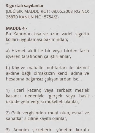
Sigortalı sayılanlar
(DEĞİŞİK MADDE RGT:
08.05.2008
RG NO:
26870 KANUN NO: 5754/2)
MADDE 4 -
Bu Kanunun kısa ve uzun vadeli sigorta
kolları uygulaması bakımından;
a) Hizmet akdi ile bir veya birden fazla
işveren tarafından çalıştırılanlar,
b) Köy ve mahalle muhtarları ile hizmet
akdine bağlı olmaksızın kendi adına ve
hesabına bağımsız çalışanlardan ise;
1) Ticarî kazanç veya serbest meslek
kazancı nedeniyle gerçek veya basit
usûlde gelir vergisi mükellefi olanlar,
2) Gelir vergisinden muaf olup, esnaf ve
sanatkâr siciline kayıtlı olanlar,
3) Anonim şirketlerin yönetim kurulu