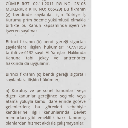
CÜMLE RGT:
02.11.2011
RG NO: 28103
MÜKERRER KHK NO: 665/29) Bu fıkranın
(g) bendinde sayılanlar için Türkiye İş
Kurumu prim ödeme yükümlüsü olmakla
birlikte bu Kanun kapsamında işyeri ve
işveren sayılmaz.
Birinci fıkranın (b) bendi gereği sigortalı
sayılanlara ilişkin hükümler; 10/7/1953
tarihli ve 6132 sayılı At Yarışları Hakkında
Kanuna tabi jokey ve antrenörler
hakkında da uygulanır.
Birinci fıkranın (c) bendi gereği sigortalı
sayılanlara ilişkin hükümler;
a) Kuruluş ve personel kanunları veya
diğer kanunlar gereğince seçimle veya
atama yoluyla kamu idarelerinde göreve
gelenlerden; bu görevleri sebebiyle
kendilerine ilgili kanunlarında Devlet
memurları gibi emeklilik hakkı tanınmış
olanlardan hizmet akdi ile çalışmayanlar,