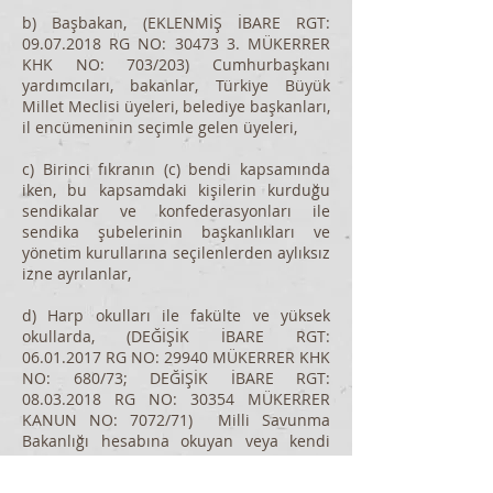
b) Başbakan, (EKLENMİŞ İBARE RGT:
09.07.2018
RG NO: 30473 3. MÜKERRER
KHK NO: 703/203) Cumhurbaşkanı
yardımcıları, bakanlar, Türkiye Büyük
Millet Meclisi üyeleri, belediye başkanları,
il encümeninin seçimle gelen üyeleri,
c) Birinci fıkranın (c) bendi kapsamında
iken, bu kapsamdaki kişilerin kurduğu
sendikalar ve konfederasyonları ile
sendika şubelerinin başkanlıkları ve
yönetim kurullarına seçilenlerden aylıksız
izne ayrılanlar,
d) Harp okulları ile fakülte ve yüksek
okullarda, (DEĞİŞİK İBARE RGT:
06.01.2017
RG NO: 29940 MÜKERRER KHK
NO: 680/73; DEĞİŞİK İBARE RGT:
08.03.2018
RG NO: 30354 MÜKERRER
KANUN NO: 7072/71) Milli Savunma
Bakanlığı hesabına okuyan veya kendi
hesabına okumakta iken askerî öğrenci
olanlar ile astsubay meslek yüksek