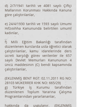
d) 2/7/1941 tarihli ve 4081 sayılı Çiftçi
Mallarının Korunması Hakkında Kanuna
göre çalıştırılanlar,
e) 24/4/1930 tarihli ve 1593 sayılı Umumi
Hıfzısıhha Kanununda belirtilen umumî
kadınlar,
f) Milli Eğitim Bakanlığı tarafından
düzenlenen kurslarda usta öğretici olarak
çalıştırılanlar, kamu idarelerinde ders
ücreti karşılığı görev verilenler ile 657
sayılı Devlet Memurları Kanununun 4
üncü maddesinin (C) bendi kapsamında
çalıştırılanlar,
(EKLENMİŞ BENT RGT:
02.11.2011
RG NO:
28103 MÜKERRER KHK NO: 665/29)
g) Türkiye İş Kurumu tarafından
düzenlenen Toplum Yararına Çalışma
Programlarından yararlananlar,
hakkında da uygulanır. (EKLENMİŞ