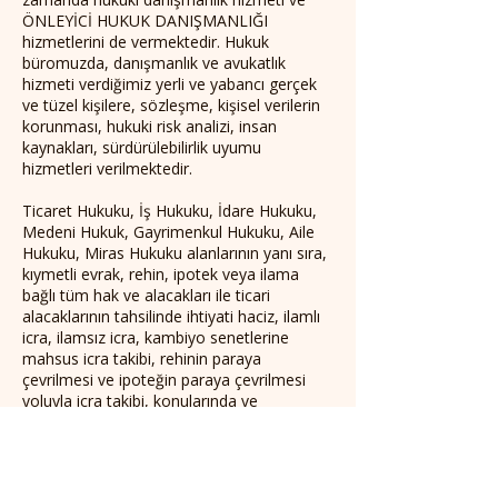
ÖNLEYİCİ HUKUK DANIŞMANLIĞI
hizmetlerini de vermektedir. Hukuk
büromuzda, danışmanlık ve avukatlık
hizmeti verdiğimiz yerli ve yabancı gerçek
ve tüzel kişilere, sözleşme, kişisel verilerin
korunması, hukuki risk analizi, insan
kaynakları, sürdürülebilirlik uyumu
hizmetleri verilmektedir.
Ticaret Hukuku, İş Hukuku, İdare Hukuku,
Medeni Hukuk, Gayrimenkul Hukuku, Aile
Hukuku, Miras Hukuku alanlarının yanı sıra,
kıymetli evrak, rehin, ipotek veya ilama
bağlı tüm hak ve alacakları ile ticari
alacaklarının tahsilinde ihtiyati haciz, ilamlı
icra, ilamsız icra, kambiyo senetlerine
mahsus icra takibi, rehinin paraya
çevrilmesi ve ipoteğin paraya çevrilmesi
yoluyla icra takibi, konularında ve
tasarrufun iptali davalarında ve konkordato
hukukunda, avukatlık ve hukuki danışmanlık
hizmeti verilmektedir.