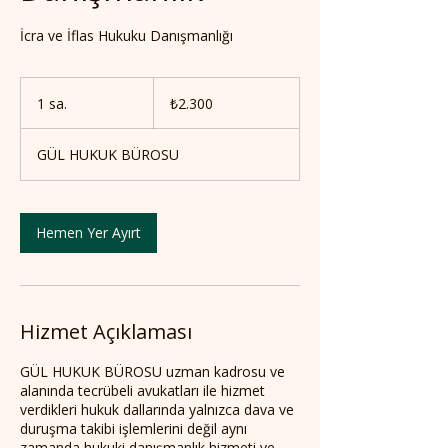
İcra ve İflas Hukuku Danışmanlığı
₺2.300
Türk
1 sa.
1
₺2.300
lirası
s
a
GÜL HUKUK BÜROSU
Hemen Yer Ayırt
Hizmet Açıklaması
GÜL HUKUK BÜROSU uzman kadrosu ve
alanında tecrübeli avukatları ile hizmet
verdikleri hukuk dallarında yalnızca dava ve
duruşma takibi işlemlerini değil aynı
zamanda hukuki danışmanlık hizmeti ve