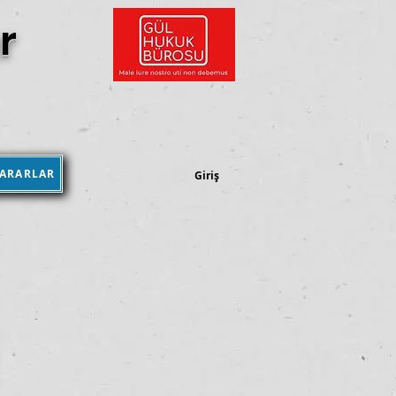
r
KARARLAR
Kararlar Kütüphanesi
Giriş