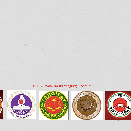
© 2026
www.avukatozgurgul.com.tr