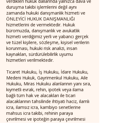
verdikleri hukuk dallarında yalnızca dava ve
duruşma takibi işlemlerini değil aynı
zamanda hukuki danışmanlık hizmeti ve
ÖNLEYİCİ HUKUK DANIŞMANLIĞI
hizmetlerini de vermektedir. Hukuk
büromuzda, danışmanlık ve avukatlık
hizmeti verdiğimiz yerli ve yabancı gerçek
ve tüzel kişilere, sözleşme, kişisel verilerin
korunması, hukuki risk analizi, insan
kaynakları, sürdürülebilirlik uyumu
hizmetleri verilmektedir.
Ticaret Hukuku, İş Hukuku, İdare Hukuku,
Medeni Hukuk, Gayrimenkul Hukuku, Aile
Hukuku, Miras Hukuku alanlarının yanı sıra,
kıymetli evrak, rehin, ipotek veya ilama
bağlı tüm hak ve alacakları ile ticari
alacaklarının tahsilinde ihtiyati haciz, ilamlı
icra, ilamsız icra, kambiyo senetlerine
mahsus icra takibi, rehinin paraya
çevrilmesi ve ipoteğin paraya çevrilmesi
yoluyla icra takibi, konularında ve
tasarrufun iptali davalarında ve konkordato
hukukunda, avukatlık ve hukuki danışmanlık