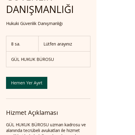
DANIŞMANLIĞI
Hukuki Güvenlik Danışmanlığı
Lütfen
arayınız
8 sa.
8
Lütfen arayınız
s
a
GÜL HUKUK BÜROSU
.
Hemen Yer Ayırt
Hizmet Açıklaması
GÜL HUKUK BÜROSU uzman kadrosu ve
alanında tecrübeli avukatları ile hizmet