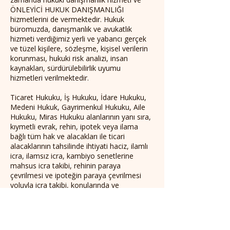
ÖNLEYİCİ HUKUK DANIŞMANLIĞI
hizmetlerini de vermektedir. Hukuk
büromuzda, danışmanlık ve avukatlık
hizmeti verdiğimiz yerli ve yabancı gerçek
ve tüzel kişilere, sözleşme, kişisel verilerin
korunması, hukuki risk analizi, insan
kaynakları, sürdürülebilirlik uyumu
hizmetleri verilmektedir.
Ticaret Hukuku, İş Hukuku, İdare Hukuku,
Medeni Hukuk, Gayrimenkul Hukuku, Aile
Hukuku, Miras Hukuku alanlarının yanı sıra,
kıymetli evrak, rehin, ipotek veya ilama
bağlı tüm hak ve alacakları ile ticari
alacaklarının tahsilinde ihtiyati haciz, ilamlı
icra, ilamsız icra, kambiyo senetlerine
mahsus icra takibi, rehinin paraya
çevrilmesi ve ipoteğin paraya çevrilmesi
yoluyla icra takibi, konularında ve
tasarrufun iptali davalarında ve konkordato
hukukunda, avukatlık ve hukuki danışmanlık
hizmeti verilmektedir.