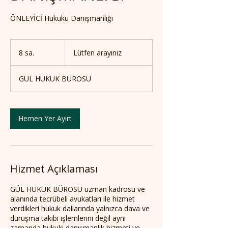
ÖNLEYİCİ Hukuku Danışmanlığı
Lütfen
arayınız
8 sa.
8
Lütfen arayınız
s
a
GÜL HUKUK BÜROSU
.
Hemen Yer Ayırt
Hizmet Açıklaması
GÜL HUKUK BÜROSU uzman kadrosu ve
alanında tecrübeli avukatları ile hizmet
verdikleri hukuk dallarında yalnızca dava ve
duruşma takibi işlemlerini değil aynı
zamanda hukuki danışmanlık hizmeti ve