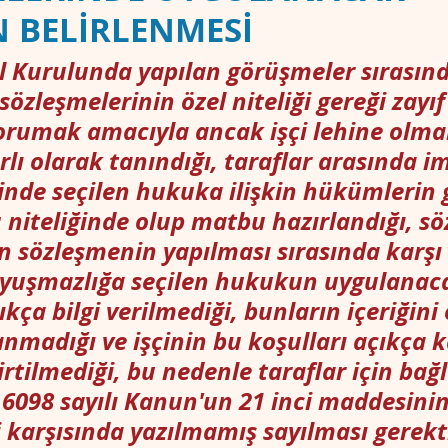
 BELİRLENMESİ
 Kurulunda yapılan görüşmeler sırasınd
KEMESİ
CMK
sözleşmelerinin özel niteliği gereği zayıf
korumak amacıyla ancak işçi lehine olma
ırlı olarak tanındığı, taraflar arasında 
inde seçilen hukuka ilişkin hükümlerin 
 niteliğinde olup matbu hazırlandığı, sö
n sözleşmenin yapılması sırasında karşı 
 uyuşmazlığa seçilen hukukun uygulanaca
kça bilgi verilmediği, bunların içeriğin
nmadığı ve işçinin bu koşulları açıkça k
irtilmediği, bu nedenle taraflar için bağla
6098 sayılı Kanun'un 21 inci maddesinin
karşısında yazılmamış sayılması gerekti