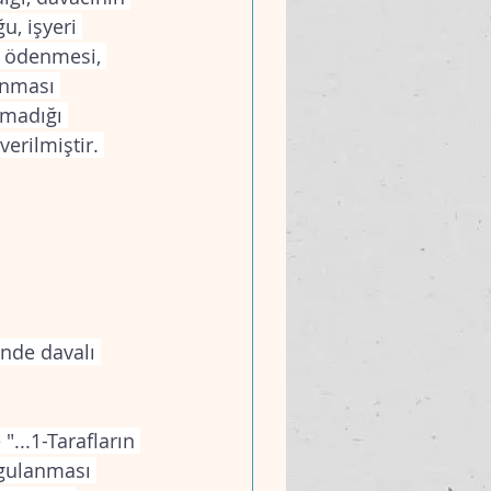
u, işyeri 
a ödenmesi, 
anması 
lmadığı 
erilmiştir. 
inde davalı 
"...1-Tarafların 
ygulanması 