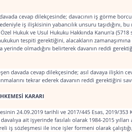
ıl davada cevap dilekçesinde; davacının iş görme borc
edeniyle iş ilişkisinin yabancılık unsuru taşıdığını, b
sı Özel Hukuk ve Usul Hukuku Hakkında Kanun'a (5718 s
kukun tespiti gerektiğini, alacakların zamanaşımına 
da yerinde olmadığını belirterek davanın reddi gerektiğ
rleşen davada cevap dilekçesinde; asıl davaya ilişkin ce
unmalarını tekrar ederek davanın reddi gerektiğini s
MAHKEMESİ KARARI
inin 24.09.2019 tarihli ve 2017/445 Esas, 2019/353 Ka
 davalıya ait işyerinde fasılalı olarak 1984-2015 yılları
li iş sözleşmesi ile ince işler formeni olarak çalıştığı