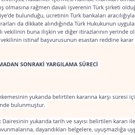
ış olmasına rağmen davalı işverenin Türk şirketi olduğ
ye'de bulunduğu, ücretinin Türk bankaları aracılığıyl
ararları da dikkate alındığında Türk Hukukunun uygul
 vekilinin buna ilişkin ve diğer itirazlarının yerinde o
 vekilinin istinaf başvurusunun esastan reddine karar v
MADAN SONRAKİ YARGILAMA SÜRECİ 
kemesinin yukarıda belirtilen kararına karşı süresi iç
minde bulunmuştur. 
 Dairesinin yukarıda tarih ve sayısı belirtilen kararı ile 
 savunmalarına, dayandıkları belgelere, uyuşmazlığa u