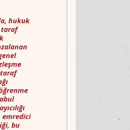
a, hukuk 
 taraf 
k 
imzalanan 
genel 
zleşme 
taraf 
ğı 
i öğrenme 
abul 
yıcılığı 
 emredici 
ği, bu 