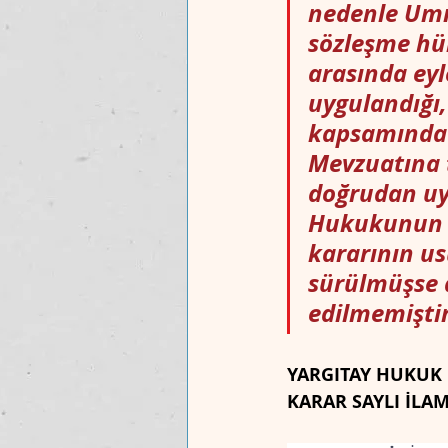
nedenle Umm
sözleşme hük
arasında eyl
uygulandığı,
kapsamında d
Mevzuatına 
doğrudan uy
Hukukunun u
kararının us
sürülmüşse 
edilmemiştir
YARGITAY HUKUK G
KARAR SAYLI İLAM