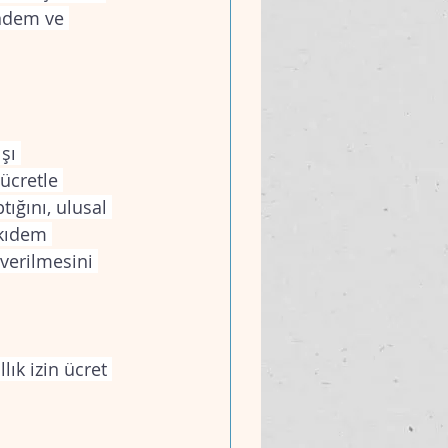
ündem ve 
şı 
ücretle 
tığını, ulusal 
 kıdem 
 verilmesini 
lık izin ücret 