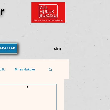
r
KARARLAR
Kararlar Kütüphanesi
Giriş
.U.K.
Miras Hukuku
Sosyal Güvenlik Hukuku
REKABET HUKUKU