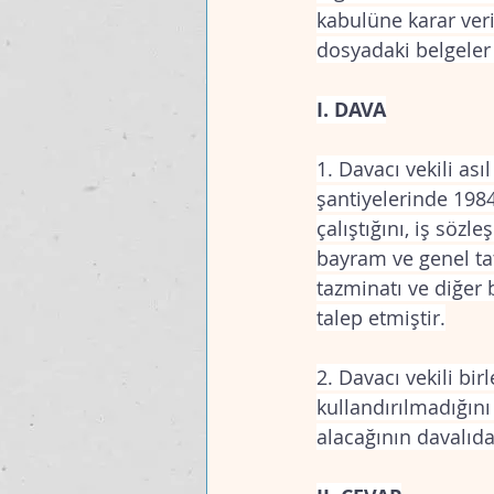
kabulüne karar ver
dosyadaki belgeler
I. DAVA
1. Davacı vekili ası
şantiyelerinde 1984
çalıştığını, iş sözl
bayram ve genel tati
tazminatı ve diğer b
talep etmiştir.
2. Davacı vekili bir
kullandırılmadığını 
alacağının davalıda