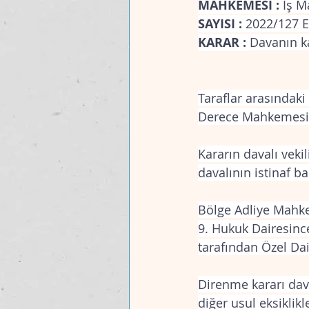
MAHKEMESİ : 
İş 
SAYISI : 
2022/127 E
KARAR : 
Davanın k
Taraflar arasındaki
Derece Mahkemesinc
Kararın davalı veki
davalının istinaf b
Bölge Adliye Mahkem
9. Hukuk Dairesin
tarafından Özel Dai
Direnme kararı daval
diğer usul eksikli