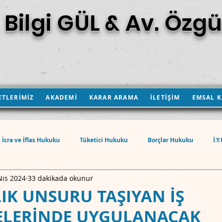
 Bilgi GÜL & Av. Özgü
ETLERİMİZ
AKADEMİ
KARAR ARAMA
İLETİŞİM
EMSAL 
İcra ve İflas Hukuku
Tüketici Hukuku
Borçlar Hukuku
İ.Y
Nis 2024
33 dakikada okunur
eri Kanunu
Ticaret Hukuku
İş Hukuku
İnşaat Hukuku
IK UNSURU TAŞIYAN İŞ
ELERİNDE UYGULANACAK
Sınai Mülkiyet Hukuku
Kamulaştırma Hukuku
Sigorta Hukuku