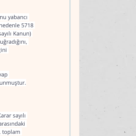
unu yabancı 
u nedenle 5718 
ayılı Kanun) 
uğradığını, 
ini 
vap 
avunmuştur.
rar sayılı 
 arasındaki 
, toplam 