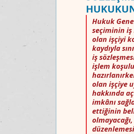
HUKUKUN
Hukuk Genel
MAKALELER
UYUŞMAZLIK MAH
seçiminin iş 
olan işçiyi 
kaydıyla sın
iş sözleşmes
işlem koşulu
hazırlanırke
olan işçiye
hakkında açı
imkânı sağla
ettiğinin bel
olmayacağı, 
düzenlemesi 