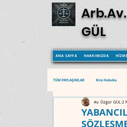
Arb.Av.
GÜL
ANA SAYFA
HAKKIMIZDA
HİZM
TÜM PAYLAŞIMLAR
Kira Hukuku
Av. Özgür GÜL
2 
Aile Hukuku
Hukuk Muhakemel
YABANCIL
SÖZLEŞM
Anayasa Mahkemesi Kararları