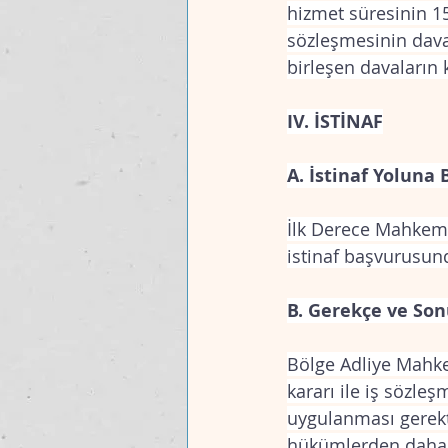
hizmet süresinin 15
sözleşmesinin daval
birleşen davaların 
IV. İSTİNAF
A. İstinaf Yoluna
İlk Derece Mahkemes
istinaf başvurusu
B. Gerekçe ve So
Bölge Adliye Mahke
kararı ile iş sözle
uygulanması gerekt
hükümlerden daha 