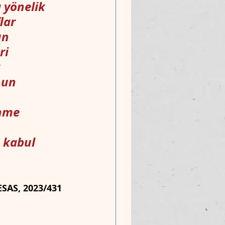
yönelik 
lar 
un 
ri 
 
nun 
nme 
 kabul 
SAS, 2023/431 