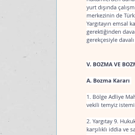
yurt dışında çalışm
merkezinin de Türki
Yargıtayın emsal k
gerektiğinden davalı
gerekçesiyle davalı
V. BOZMA VE BOZ
A. Bozma Kararı 
1. Bölge Adliye Mah
vekili temyiz iste
2. Yargıtay 9. Hukuk
karşılıklı iddia ve