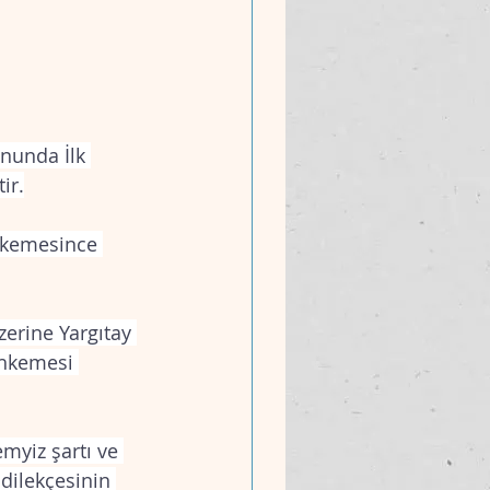
onunda İlk 
ir.
ahkemesince 
erine Yargıtay 
ahkemesi 
emyiz şartı ve 
dilekçesinin 