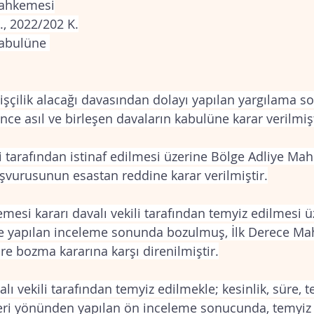
Mahkemesi
., 2022/202 K.
abulüne 
 işçilik alacağı davasından dolayı yapılan yargılama s
e asıl ve birleşen davaların kabulüne karar verilmişt
li tarafından istinaf edilmesi üzerine Bölge Adliye M
aşvurusunun esastan reddine karar verilmiştir.
esi kararı davalı vekili tarafından temyiz edilmesi üz
ce yapılan inceleme sonunda bozulmuş, İlk Derece M
re bozma kararına karşı direnilmiştir.
ı vekili tarafından temyiz edilmekle; kesinlik, süre, t
kleri yönünden yapılan ön inceleme sonucunda, temyiz 