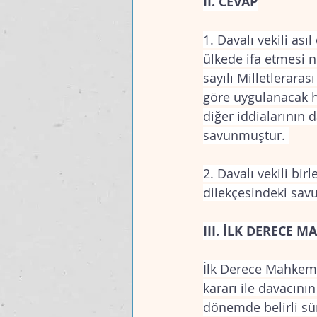
II. CEVAP
1. Davalı vekili as
ülkede ifa etmesi n
sayılı Milletlerara
göre uygulanacak hu
diğer iddialarının 
savunmuştur. 
2. Davalı vekili bi
dilekçesindeki sav
III. İLK DERECE 
İlk Derece Mahkemes
kararı ile davacının
dönemde belirli süre