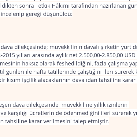
ildikten sonra Tetkik Hâkimi tarafından hazırlanan g
 incelenip gereği düşünüldü:
l dava dilekçesinde; müvekkilinin davalı şirketin yurt dı
-2015 yılları arasında aylık net 2.500,00-2.850,00 USD 
eşmesinin haksız olarak feshedildiğini, fazla çalışma yap
l günleri ile hafta tatillerinde çalıştığını ileri sürerek
ir kısım işçilik alacaklarının davalıdan tahsiline karar
leşen dava dilekçesinde; müvekkiline yıllık izinlerin 
ve karşılığı ücretlerin de ödenmediğini ileri sürerek yıl
n tahsiline karar verilmesini talep etmiştir.