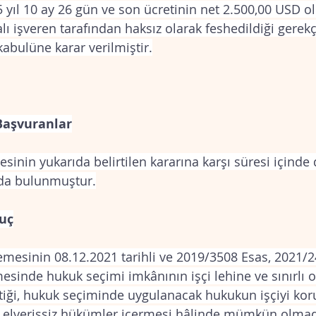
 yıl 10 ay 26 gün ve son ücretinin net 2.500,00 USD ol
ı işveren tarafından haksız olarak feshedildiği gerekçe
kabulüne karar verilmiştir.
 Başvuranlar
inin yukarıda belirtilen kararına karşı süresi içinde d
nda bulunmuştur.
nuç
mesinin 08.12.2021 tarihli ve 2019/3508 Esas, 2021/24
şmesinde hukuk seçimi imkânının işçi lehine ve sınırlı o
iği, hukuk seçiminde uygulanacak hukukun işçiyi kor
elverişsiz hükümler içermesi hâlinde mümkün olmadı