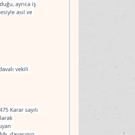
duğu, ayrıca iş 
siyle asıl ve 
avalı vekili 
75 Karar sayılı 
larak 
uyan 
ğı, davacının 