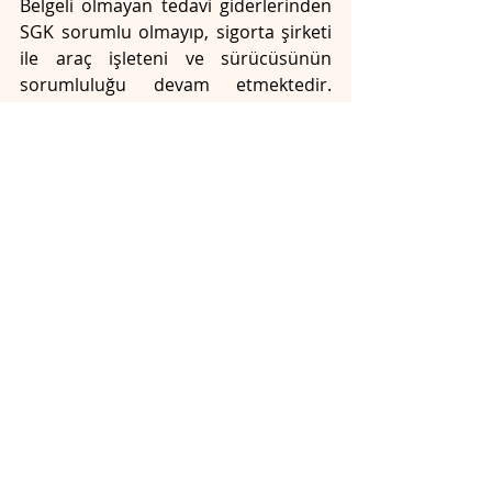
Belgeli olmayan tedavi giderlerinden 
SGK sorumlu olmayıp, sigorta şirketi 
ile araç işleteni ve sürücüsünün 
sorumluluğu devam etmektedir. 
Somut olayda; davacı vekili davacının 
kazadaki yaralanması nedeniyle 
yaptığı tedavi giderlerinin de 
davalılardan tahsilini talep etmiş; 
mahkemece, bu konuda olumlu 
olumsuz karar verilmemiştir. O halde 
yapılacak iş, uzman doktor 
bilirkişiden 2918 sayılı Kanun'un 98. 
maddesi kapsamında kalan tedavi 
giderleri ile belgeye dayanmayan 
tedavi giderlerinin belirlenerek SGK 
sorumluluğu dışında kalan belgeye 
dayanmayan tedavi giderlerinden 
davalıların sorumlu tutulması 
olacaktır. Eksik inceleme ile hüküm 