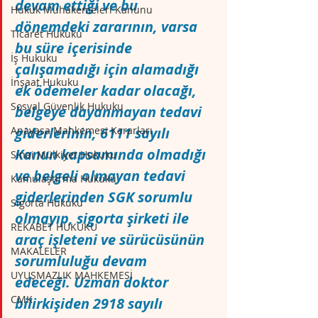
devam ettiği ve bu 
Hukuk Muhakemeleri Kanunu
dönemdeki zararının, varsa 
Ticaret Hukuku
bu süre içerisinde 
İş Hukuku
çalışamadığı için alamadığı 
İnşaat Hukuku
ek ödemeler kadar olacağı, 
Sosyal Güvenlik Hukuku
belgeye dayanmayan tedavi 
Anayasa Mahkemesi Kararları
giderlerinin, 6111 sayılı 
Kanun kapsamında olmadığı 
Sınai Mülkiyet Hukuku
ve belgeli olmayan tedavi 
Kamulaştırma Hukuku
giderlerinden SGK sorumlu 
Sigorta Hukuku
olmayıp, sigorta şirketi ile 
REKABET HUKUKU
araç işleteni ve sürücüsünün 
MAKALELER
sorumluluğu devam 
UYUŞMAZLIK MAHKEMESİ
edeceği. Uzman doktor 
CMK
bilirkişiden 2918 sayılı 