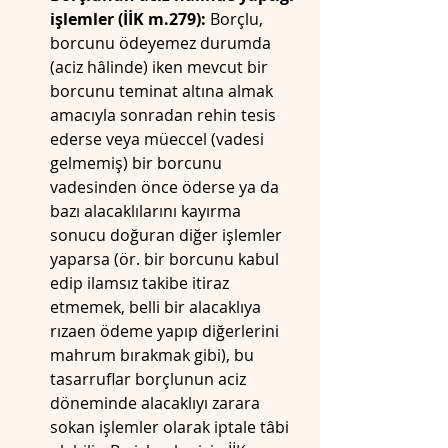
işlemler (İİK m.279):
 Borçlu, 
borcunu ödeyemez durumda 
(aciz hâlinde) iken mevcut bir 
borcunu teminat altına almak 
amacıyla sonradan rehin tesis 
ederse veya müeccel (vadesi 
gelmemiş) bir borcunu 
vadesinden önce öderse ya da 
bazı alacaklılarını kayırma 
sonucu doğuran diğer işlemler 
yaparsa (ör. bir borcunu kabul 
edip ilamsız takibe itiraz 
etmemek, belli bir alacaklıya 
rızaen ödeme yapıp diğerlerini 
mahrum bırakmak gibi), bu 
tasarruflar borçlunun aciz 
döneminde alacaklıyı zarara 
sokan işlemler olarak iptale tâbi 