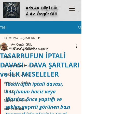
Arb.Av. Bilgi GÜL
& Av. Özgür GÜL
Yazı
TÜM PAYLAŞIMLAR
Av. Özgür GÜL
TÜM PAYLAŞIMLAR
10 Haz
7 dakikada okunur
TASARRUFUN İPTALİ
Kira Hukuku
DAVASI - DAVA ŞARTLARI
İcra ve İflas Hukuku
ve İLK MESELELER
Tüketici Hukuku
Borçlar Hukuku
Tasarrufun iptali davası, 
borçlunun haciz veya 
İ.Y.U.K.
iflasdan önce yaptığı ve 
Miras Hukuku
şeklen geçerli görünen bazı 
Aile Hukuku