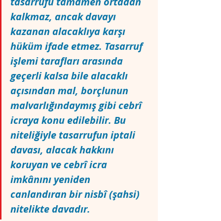
tasarrufu tamamen ortadan 
kalkmaz, ancak davayı 
kazanan alacaklıya karşı 
hüküm ifade etmez. Tasarruf 
işlemi tarafları arasında 
geçerli kalsa bile alacaklı 
açısından mal, borçlunun 
malvarlığındaymış gibi cebrî 
icraya konu edilebilir. Bu 
niteliğiyle tasarrufun iptali 
davası, alacak hakkını 
koruyan ve cebrî icra 
imkânını yeniden 
canlandıran bir nisbî (şahsi) 
nitelikte davadır.