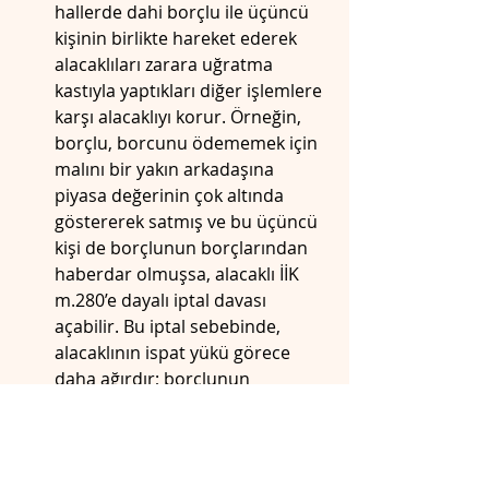
hallerde dahi borçlu ile üçüncü 
kişinin birlikte hareket ederek 
alacaklıları zarara uğratma 
kastıyla yaptıkları diğer işlemlere 
karşı alacaklıyı korur. Örneğin, 
borçlu, borcunu ödememek için 
malını bir yakın arkadaşına 
piyasa değerinin çok altında 
göstererek satmış ve bu üçüncü 
kişi de borçlunun borçlarından 
haberdar olmuşsa, alacaklı İİK 
m.280’e dayalı iptal davası 
açabilir. Bu iptal sebebinde, 
alacaklının ispat yükü görece 
daha ağırdır; borçlunun 
kötüniyetini (zarar verme kastını) 
ve üçüncü kişinin de bunu 
bildiğini veya bilebilecek 
durumda olduğunu ispatlaması 