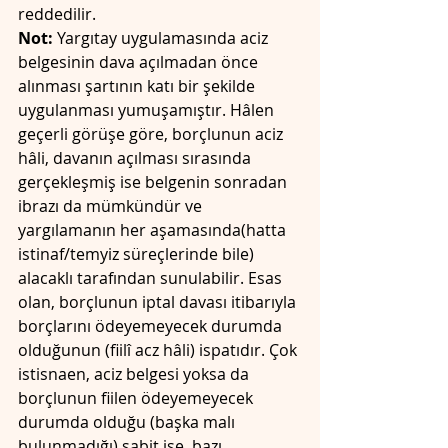
reddedilir. 
Not:
 Yargıtay uygulamasında aciz 
belgesinin dava açılmadan önce 
alınması şartının katı bir şekilde 
uygulanması yumuşamıştır. Hâlen 
geçerli görüşe göre, borçlunun aciz 
hâli, davanın açılması sırasında 
gerçekleşmiş ise belgenin sonradan 
ibrazı da mümkündür ve 
yargılamanın her aşamasında(hatta 
istinaf/temyiz süreçlerinde bile) 
alacaklı tarafından sunulabilir. Esas 
olan, borçlunun iptal davası itibarıyla 
borçlarını ödeyemeyecek durumda 
olduğunun (fiilî acz hâli) ispatıdır. Çok 
istisnaen, aciz belgesi yoksa da 
borçlunun fiilen ödeyemeyecek 
durumda olduğu (başka malı 
bulunmadığı) sabit ise, bazı 