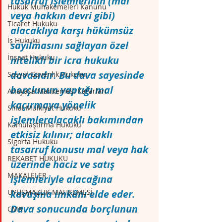
tasarruf işlemlerinin (mal 
Hukuk Muhakemeleri Kanunu
veya hakkın devri gibi) 
Ticaret Hukuku
alacaklıya karşı hükümsüz 
İş Hukuku
sayılmasını sağlayan özel 
İnşaat Hukuku
nitelikli bir icra hukuku 
davasıdır. Bu dava sayesinde 
Sosyal Güvenlik Hukuku
borçlunun yaptığı mal 
Anayasa Mahkemesi Kararları
kaçırmaya yönelik 
Sınai Mülkiyet Hukuku
işlemleralacaklı bakımından 
Kamulaştırma Hukuku
etkisiz kılınır; alacaklı 
Sigorta Hukuku
tasarruf konusu mal veya hak 
REKABET HUKUKU
üzerinde haciz ve satış 
MAKALELER
işlemleriyle alacağına 
UYUŞMAZLIK MAHKEMESİ
kavuşma imkânı elde eder. 
Dava sonucunda borçlunun 
CMK