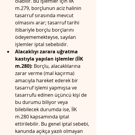
olabilir. Bu işlemler için İİK 
m.279, borçlunun aciz halinin 
tasarruf sırasında mevcut 
olmasını arar; tasarruf tarihi 
itibariyle borçlu borçlarını 
ödeyememekteyse, sayılan 
işlemler iptal sebebidir. 
Alacaklıyı zarara uğratma 
kastıyla yapılan işlemler (İİK 
m.280):
 Borçlu, alacaklılarına 
zarar verme (mal kaçırma) 
amacıyla hareket ederek bir 
tasarruf işlemi yapmışsa ve 
tasarrufu edinen üçüncü kişi de 
bu durumu biliyor veya 
bilebilecek durumda ise, İİK 
m.280 kapsamında iptal 
ettirilebilir. Bu genel iptal sebebi, 
kanunda açıkça yazılı olmayan 