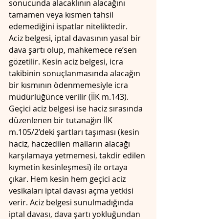
sonucunda alacaklının alacağını 
tamamen veya kısmen tahsil 
edemediğini ispatlar niteliktedir.
Aciz belgesi, iptal davasının yasal bir 
dava şartı olup, mahkemece re’sen 
gözetilir. Kesin aciz belgesi, icra 
takibinin sonuçlanmasında alacağın 
bir kısmının ödenmemesiyle icra 
müdürlüğünce verilir (İİK m.143). 
Geçici aciz belgesi ise haciz sırasında 
düzenlenen bir tutanağın İİK 
m.105/2’deki şartları taşıması (kesin 
haciz, haczedilen malların alacağı 
karşılamaya yetmemesi, takdir edilen 
kıymetin kesinleşmesi) ile ortaya 
çıkar. Hem kesin hem geçici aciz 
vesikaları iptal davası açma yetkisi 
verir. Aciz belgesi sunulmadığında 
iptal davası, dava şartı yokluğundan 