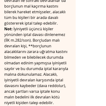
devralan ile sonraki devralanlar da 
borçlunun mal kaçırma kastını 
bilerek hareket etmişseler, alacaklı 
tüm bu kişileri bir arada davalı 
göstererek iptal talep edebilir.
Not:
 İyiniyetli üçüncü kişiler 
yönünden iptal davası dinlenemez 
(İİK m.282/son). Borçludan malı 
devralan kişi, **borçlunun 
alacaklılarını zarara uğratma kastını 
bilmeden ve bilebilecek durumda 
olmadan edinim yapmışsa iyiniyetli 
sayılır ve bu durumda iptal kararıyla 
malına dokunulamaz. Alacaklı, 
iyiniyetli devralan karşısında iptal 
davasını kaybeder (dava reddolur), 
ancak şartları varsa iptale konu 
malın bedelini ilk devralan kötü 
niyetli kişiden talep edebilir. 