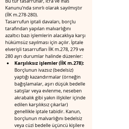
Bu tür tasarruflar, İcra ve İflas 
Kanunu’nda sınırlı olarak sayılmıştır 
(İİK m.278-280). 
Tasarrufun iptali davaları, borçlu 
tarafından yapılan malvarlığını 
azaltıcı bazı işlemlerin alacaklıya karşı 
hükümsüz sayılması için açılır. İptale 
elverişli tasarrufları İİK m.278, 279 ve 
280 ayrı durumlar halinde düzenler: 
Karşılıksız işlemler (İİK m.278):
Borçlunun ivazsız (bedelsiz) 
yaptığı kazandırmalar (örneğin 
bağışlamalar, aşırı düşük bedelle 
satışlar veya evlenme, neseben 
akrabalık gibi yakın ilişkiler içinde 
edilen karşılıksız çıkarlar) 
genellikle iptale tabidir. Kanun, 
borçlunun malvarlığını bedelsiz 
veya cüzi bedelle üçüncü kişilere 