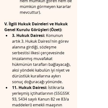
hem mümkün gören hem de 
mümkün görmeyen kararlar 
mevcuttur).
V. İlgili Hukuk Daireleri ve Hukuk 
Genel Kurulu Görüşleri (Özet):
3. Hukuk Dairesi:
 Konunun 
artık 3. Hukuk Dairesi'nin görev 
alanına girdiği, sözleşme 
serbestisi ilkesi çerçevesinde 
imzalanmış muvafakat 
hükmünün tarafları bağlayacağı, 
aksi yöndeki kabulün iyi niyet ve 
dürüstlük kurallarına aykırı 
sonuç doğuracağı yönünde.
11. Hukuk Dairesi:
 İstikrarla 
yerleşmiş içtihatlarının (SSGSSK 
93, 5434 sayılı Kanun 82 ve 83/a 
maddeleri) emekli maaşının 