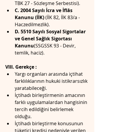
TBK 27 - Sözleşme Serbestisi).
C. 2004 Sayılı İcra ve İflâs 
Kanunu (İİK)
 (İİK 82, İİK 83/a - 
Haczedilmezlik).
D. 5510 Sayılı Sosyal Sigortalar 
ve Genel Sağlık Sigortası 
Kanunu
(SSGSSK 93 - Devir, 
temlik, haciz).
VIII. Gerekçe :
Yargı organları arasında içtihat 
farklılıklarının hukuki istikrarsızlık 
yaratabileceği.
İçtihadı birleştirmenin amacının 
farklı uygulamalardan hangisinin 
tercih edildiğini belirlemek 
olduğu.
İçtihadı birleştirme konusunun 
tüketici kredisi nedeniyle verilen 