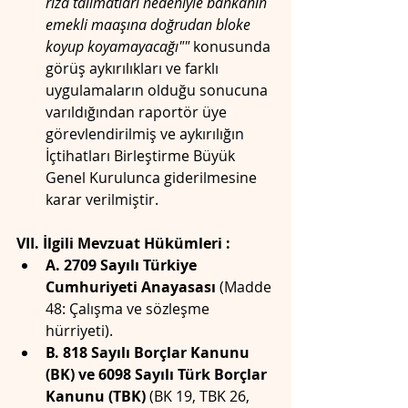
rıza talimatları nedeniyle bankanın 
emekli maaşına doğrudan bloke 
koyup koyamayacağı""
 konusunda 
görüş aykırılıkları ve farklı 
uygulamaların olduğu sonucuna 
varıldığından raportör üye 
görevlendirilmiş ve aykırılığın 
İçtihatları Birleştirme Büyük 
Genel Kurulunca giderilmesine 
karar verilmiştir.
VII. İlgili Mevzuat Hükümleri :
A. 2709 Sayılı Türkiye 
Cumhuriyeti Anayasası
 (Madde 
48: Çalışma ve sözleşme 
hürriyeti).
B. 818 Sayılı Borçlar Kanunu 
(BK) ve 6098 Sayılı Türk Borçlar 
Kanunu (TBK)
 (BK 19, TBK 26, 