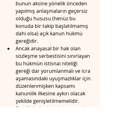
bunun aksine yönelik önceden 
yapılmış anlaşmaların geçersiz 
olduğu hususu (henüz bu 
konuda bir takip başlatılmamış 
dahi olsa) açık kanun hükmü 
gereğidir.
Ancak anayasal bir hak olan 
sözleşme serbestisini sınırlayan 
bu hükmün istisnai niteliği 
gereği dar yorumlanmalı ve icra 
aşamasındaki uyuşmazlıklar için 
düzenlenmişken kapsamı 
kanunilik ilkesine aykırı olacak 
şekilde genişletilmemelidir.
Bu hükümler borçlunun rızayla 
borcunu ifa etmemesi hâline 
ilişkin kural ve yöntemleri 
belirler; tabiidir ki kişi kendi 
rızasıyla kendi borcunu, alacaklı 