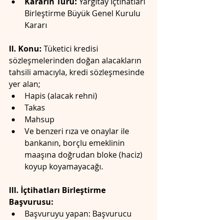
Kararın Türü:
 Yargıtay İçtihatları 
Birleştirme Büyük Genel Kurulu 
Kararı
II. Konu:
 Tüketici kredisi 
sözleşmelerinden doğan alacakların 
tahsili amacıyla, kredi sözleşmesinde 
yer alan;
Hapis (alacak rehni)
Takas
Mahsup
Ve benzeri rıza ve onaylar ile 
bankanın, borçlu emeklinin 
maaşına doğrudan bloke (haciz) 
koyup koyamayacağı.
III. İçtihatları Birleştirme 
Başvurusu:
Başvuruyu yapan: Başvurucu 