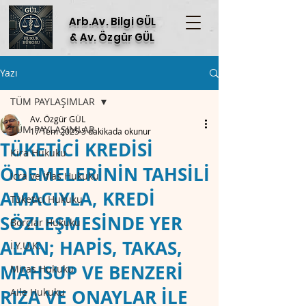
Arb.Av. Bilgi GÜL
& Av. Özgür GÜL
Yazı
TÜM PAYLAŞIMLAR
Av. Özgür GÜL
TÜM PAYLAŞIMLAR
17 Tem 2025
5 dakikada okunur
TÜKETİCİ KREDİSİ
Kira Hukuku
ÖDEMELERİNİN TAHSİLİ
İcra ve İflas Hukuku
AMACIYLA, KREDİ
Tüketici Hukuku
SÖZLEŞMESİNDE YER
Borçlar Hukuku
ALAN; HAPİS, TAKAS,
İ.Y.U.K.
MAHSUP VE BENZERİ
Miras Hukuku
RIZA VE ONAYLAR İLE
Aile Hukuku