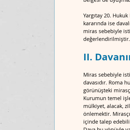
Yargıtay 20. Hukuk 
kararında ise daval
miras sebebiyle isti
değerlendirilmiştir.
II. Davanı
Miras sebebiyle is
davasıdır. Roma hu
görünüşteki mirasç
Kurumun temel işlev
mülkiyet, alacak, 
önlemektir. Mirasçı
içinde talep edebili
Dava bu yönüyle yal