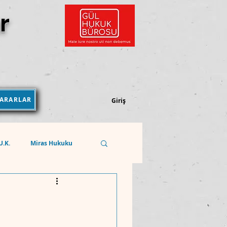
r
KARARLAR
Kararlar Kütüphanesi
Giriş
.U.K.
Miras Hukuku
Sosyal Güvenlik Hukuku
REKABET HUKUKU