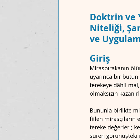
Doktrin ve 
MAKALELER
UYUŞMAZLIK MAH
Niteliği, Şa
ve Uygulam
Giriş
Mirasbırakanın ölü
uyarınca bir bütün o
terekeye dâhil mal,
olmaksızın kazanırl
Bununla birlikte mi
fiilen mirasçıları
tereke değerleri; ke
süren görünüşteki 