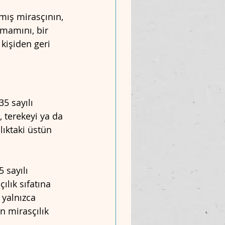
mış mirasçının, 
amamını, bir 
kişiden geri 
5 sayılı 
 terekeyi ya da 
lıktaki üstün 
 sayılı 
lık sıfatına 
 yalnızca 
n mirasçılık 