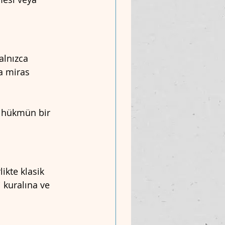
alnızca 
a miras 
a hükmün bir 
ikte klasik 
 kuralına ve 