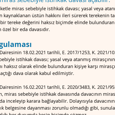
tle miras sebebiyle istihkak davası; yasal veya atan
an kaynaklanan üstün hakkını ileri sürerek terekenin t
i bir tereke değerini haksız biçimde elinde bulunduran 
 özel bir eda davasıdır.
ygulaması
Dairesinin 18.02.2021 tarihli, E. 2017/1253, K. 2021/103
ebiyle istihkak davası; yasal veya atanmış mirasçının,
nı haksız olarak elinde bulunduran kişiye karşı mirasçı
çtığı dava olarak kabul edilmiştir.
Dairesinin 16.02.2021 tarihli, E. 2020/3483, K. 2021/955
, miras sebebiyle istihkak davasında davacının mirasçı
 da inceleyip karara bağlayabilir. Dolayısıyla davacının
ık belgesine dayanması zorunlu olmadığı gibi, sunula
zlığı her durumda kesin biçimde çözmez.