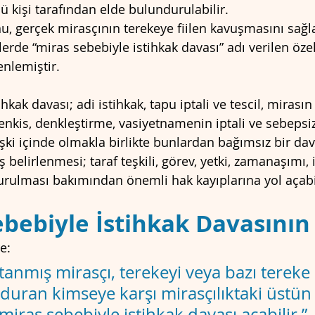
kişi tarafından elde bulundurulabilir.
, gerçek mirasçının terekeye fiilen kavuşmasını sağ
erde “miras sebebiyle istihkak davası” adı verilen özel
nlemiştir.
hkak davası; adi istihkak, tapu iptali ve tescil, mirasın
enkis, denkleştirme, vasiyetnamenin iptali ve sebepsi
lişki içinde olmakla birlikte bunlardan bağımsız bir dav
 belirlenmesi; taraf teşkili, görev, yetki, zamanaşımı, 
rulması bakımından önemli hak kayıplarına yol açabil
Sebebiyle İstihkak Davasının
e:
tanmış mirasçı, terekeyi veya bazı tereke 
duran kimseye karşı mirasçılıktaki üstün 
 miras sebebiyle istihkak davası açabilir.”