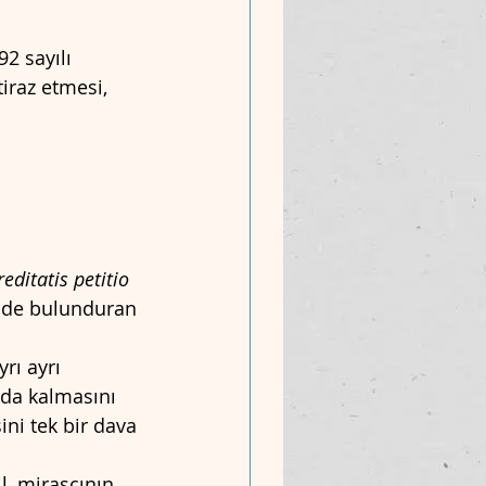
2 sayılı 
iraz etmesi, 
reditatis petitio
inde bulunduran 
rı ayrı 
nda kalmasını 
ni tek bir dava 
l, mirasçının 