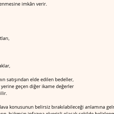
tenmesine imkân verir.
ları,
aklar,
ın satışından elde edilen bedeller,
 yerine geçen diğer ikame değerler
lir.
, dava konusunun belirsiz bırakılabileceği anlamına gel
rın, hükmün infazına elverişli olacak şekilde belirlen