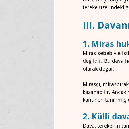
tereke üzerindeki g
III. Davan
1. Miras hu
Miras sebebiyle is
değildir. Bu dava h
olarak doğar.
Mirasçı, mirasbırak
kazanabilir. Ancak 
kanunen tanınmış ö
2. Külli dav
Dava, terekenin tam