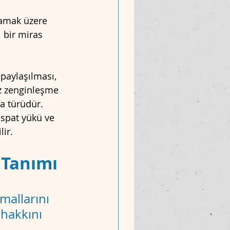
lamak üzere 
 bir miras 
 paylaşılması, 
z zenginleşme 
a türüdür. 
ispat yükü ve 
ir.
 Tanımı
mallarını 
hakkını 