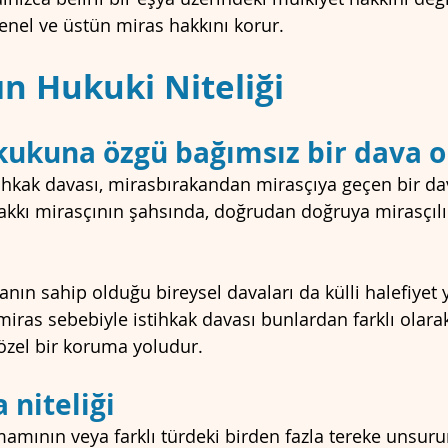
enel ve üstün miras hakkını korur.
ın Hukuki Niteliği
kukuna özgü bağımsız bir dava 
tihkak davası, mirasbırakandan mirasçıya geçen bir da
akkı mirasçının şahsında, doğrudan doğruya mirasçılık
anın sahip olduğu bireysel davaları da külli halefiyet 
miras sebebiyle istihkak davası bunlardan farklı olara
zel bir koruma yoludur.
a niteliği
amının veya farklı türdeki birden fazla tereke unsuru