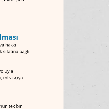
olması
va hakkı 
 sıfatına bağlı 
yoluyla 
k, mirasçıya 
nun tek bir 