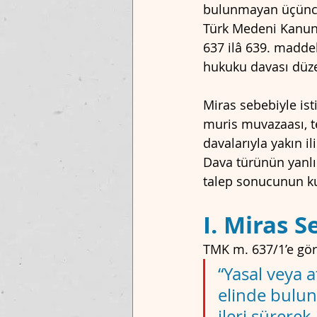
bulunmayan üçüncü 
Türk Medeni Kanunu
637 ilâ 639. maddel
hukuku davası düze
Miras sebebiyle isti
muris muvazaası, t
davalarıyla yakın i
Dava türünün yanlış
talep sonucunun ku
I. Miras 
TMK m. 637/1’e gör
“Yasal veya a
elinde bulun
ileri sürerek