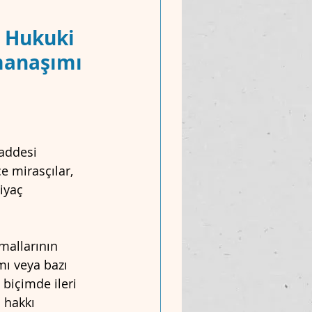
e Hukuki 
amanaşımı 
addesi 
e mirasçılar, 
iyaç 
mallarının 
ı veya bazı 
 biçimde ileri 
 hakkı 