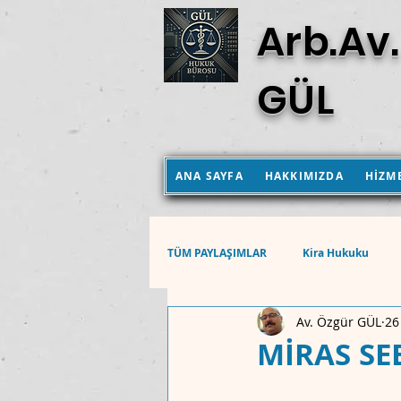
Arb.Av.
GÜL
ANA SAYFA
HAKKIMIZDA
HİZM
TÜM PAYLAŞIMLAR
Kira Hukuku
Av. Özgür GÜL
26
Aile Hukuku
Hukuk Muhakemel
MİRAS SE
Anayasa Mahkemesi Kararları