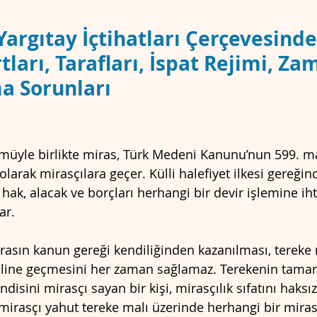
Yargıtay İçtihatları Çerçevesind
KEMESİ
CMK
rtları, Tarafları, İspat Rejimi, Z
a Sorunları
müyle birlikte miras, Türk Medeni Kanunu’nun 599. m
larak mirasçılara geçer. Külli halefiyet ilkesi gereğinc
 hak, alacak ve borçları herhangi bir devir işlemine iht
ar.
rasın kanun gereği kendiliğinden kazanılması, tereke 
n eline geçmesini her zaman sağlamaz. Terekenin tamam
ndisini mirasçı sayan bir kişi, mirasçılık sıfatını haksız
mirasçı yahut tereke malı üzerinde herhangi bir miras