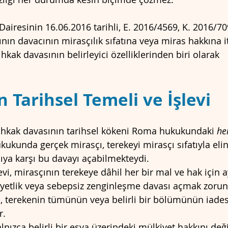
Dairesinin 16.06.2016 tarihli, E. 2016/4569, K. 2016/709
ının davacının mirasçılık sıfatına veya miras hakkına it
hkak davasının belirleyici özelliklerinden biri olarak 
n Tarihsel Temeli ve İşlevi
tihkak davasının tarihsel kökeni Roma hukukundaki 
he
kukunda gerçek mirasçı, terekeyi mirasçı sıfatıyla el
ıya karşı bu davayı açabilmekteydi.
i, mirasçının terekeye dâhil her bir mal ve hak için ay
zilyetlik veya sebepsiz zenginleşme davası açmak zoru
, terekenin tümünün veya belirli bir bölümünün iadesi
r.
nızca belirli bir eşya üzerindeki mülkiyet hakkını deği