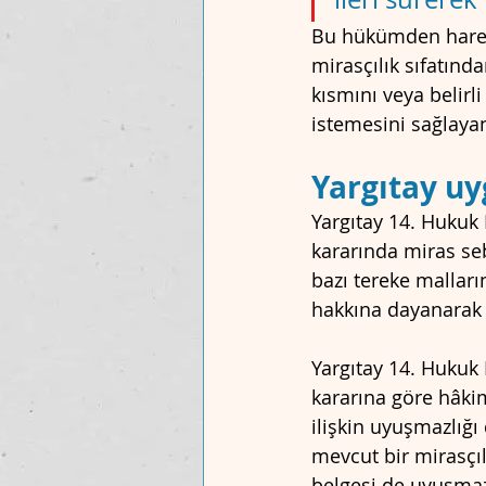
Bu hükümden hareke
mirasçılık sıfatınd
kısmını veya belirl
istemesini sağlayan
Yargıtay u
Yargıtay 14. Hukuk 
kararında miras seb
bazı tereke malları
hakkına dayanarak a
Yargıtay 14. Hukuk 
kararına göre hâkim
ilişkin uyuşmazlığı
mevcut bir mirasçıl
belgesi de uyuşma