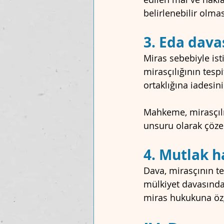
belirlenebilir olmas
3. Eda davas
Miras sebebiyle ist
mirasçılığının tesp
ortaklığına iadesini 
Mahkeme, mirasçılı
unsuru olarak çöze
4. Mutlak 
Dava, mirasçının te
mülkiyet davasından
miras hukukuna özg