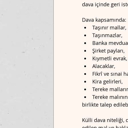
dava içinde geri is
Dava kapsamında:
Taşınır mallar,
Taşınmazlar,
Banka mevduat
Şirket payları,
Kıymetli evrak,
Alacaklar,
Fikrî ve sınai h
Kira gelirleri,
Tereke malların
Tereke malının
birlikte talep edilebi
Külli dava niteliği
edilen mal ve hakla