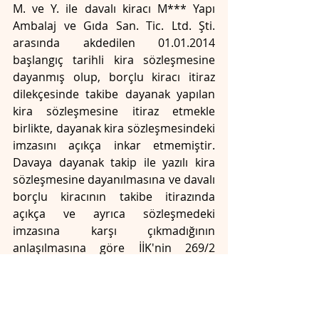
M. ve Y. ile davalı kiracı M*** Yapı 
Ambalaj ve Gıda San. Tic. Ltd. Şti. 
arasında akdedilen 01.01.2014 
başlangıç tarihli kira sözleşmesine 
dayanmış olup, borçlu kiracı itiraz 
dilekçesinde takibe dayanak yapılan 
kira sözleşmesine itiraz etmekle 
birlikte, dayanak kira sözleşmesindeki 
imzasını açıkça inkar etmemiştir. 
Davaya dayanak takip ile yazılı kira 
sözleşmesine dayanılmasına ve davalı 
borçlu kiracının takibe itirazında 
açıkça ve ayrıca sözleşmedeki 
imzasına karşı çıkmadığının 
anlaşılmasına göre İİK'nin 269/2 
maddesi gereğince kira ilişkisi ve kira 
miktarının kesinleştiğinin kabulü 
gerekir. Takibe dayanak 01.01.2014 
başlangıç tarihli kira sözleşmesinde 