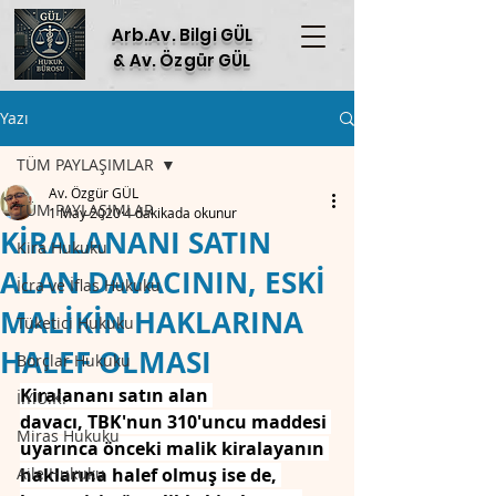
Arb.Av. Bilgi GÜL
& Av. Özgür GÜL
Yazı
TÜM PAYLAŞIMLAR
Av. Özgür GÜL
TÜM PAYLAŞIMLAR
1 May 2020
4 dakikada okunur
KİRALANANI SATIN
Kira Hukuku
ALAN DAVACININ, ESKİ
İcra ve İflas Hukuku
MALİKİN HAKLARINA
Tüketici Hukuku
HALEF OLMASI
Borçlar Hukuku
Kiralananı satın alan 
İ.Y.U.K.
davacı, TBK'nun 310'uncu maddesi 
Miras Hukuku
uyarınca önceki malik kiralayanın 
Aile Hukuku
haklarına halef olmuş ise de, 