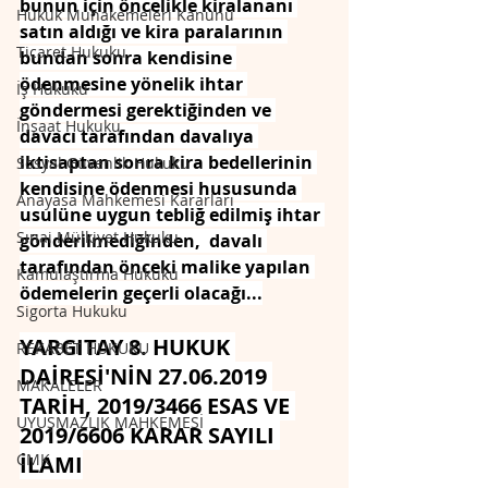
bunun için öncelikle kiralananı 
Hukuk Muhakemeleri Kanunu
satın aldığı ve kira paralarının 
Ticaret Hukuku
bundan sonra kendisine 
ödenmesine yönelik ihtar 
İş Hukuku
göndermesi gerektiğinden ve 
İnşaat Hukuku
davacı tarafından davalıya 
iktisaptan sonra kira bedellerinin 
Sosyal Güvenlik Hukuku
kendisine ödenmesi hususunda 
Anayasa Mahkemesi Kararları
usulüne uygun tebliğ edilmiş ihtar 
Sınai Mülkiyet Hukuku
gönderilmediğinden,  davalı 
tarafından önceki malike yapılan 
Kamulaştırma Hukuku
ödemelerin geçerli olacağı...
Sigorta Hukuku
YARGITAY 8. HUKUK 
REKABET HUKUKU
DAİRESİ'NİN 27.06.2019 
MAKALELER
TARİH, 2019/3466 ESAS VE 
UYUŞMAZLIK MAHKEMESİ
2019/6606 KARAR SAYILI 
CMK
İLAMI