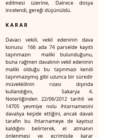
edilmesi üzerine, Dairece dosya 
incelendi, gereği düşünüldü.
K A R A R
Davacı vekili, vekil edeninin dava 
konusu  166 ada 74 parselde kayıtlı 
taşınmazın  maliki bulunduğunu, 
buna rağmen davalının vekil edeninin 
maliki olduğu bu taşınmazı kendi 
taşınmazıymış gibi uzunca bir süredir 
müvekkilinin rızası dışında 
kullandığını,   Sakarya 4. 
Noterliğinden 22/06/2012 tarihli ve 
14705 yevmiye nolu ihtarnamesini 
davalıya keşide ettiğini, ancak davalı 
tarafın bu ihtarnameye de kayıtsız 
kaldığını belirterek, el atmanın 
önlenmesi ve ecrimisile karar 