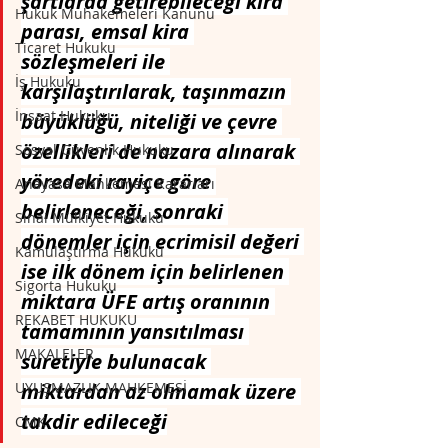
şartlarda getirebileceği kira 
Hukuk Muhakemeleri Kanunu
parası, emsal kira 
Ticaret Hukuku
sözleşmeleri ile 
İş Hukuku
karşılaştırılarak, taşınmazın 
İnşaat Hukuku
büyüklüğü, niteliği ve çevre 
özellikleri de nazara alınarak 
Sosyal Güvenlik Hukuku
yöredeki rayiçe göre 
Anayasa Mahkemesi Kararları
belirleneceği, sonraki 
Sınai Mülkiyet Hukuku
dönemler için ecrimisil değeri 
Kamulaştırma Hukuku
ise ilk dönem için belirlenen 
Sigorta Hukuku
miktara ÜFE artış oranının 
REKABET HUKUKU
tamamının yansıtılması 
MAKALELER
suretiyle bulunacak 
UYUŞMAZLIK MAHKEMESİ
miktardan az olmamak üzere 
takdir edileceği
CMK