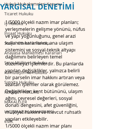
Hukuk Muhakemeleri Kanunu
YARGISAL DENETİMİ
Ticaret Hukuku
1/5000 ölçekli nazım imar planları; 
İş Hukuku
yerleşmelerin gelişme yönünü, nüfus 
İnşaat Hukuku
ve yapı yoğunluğunu, genel arazi 
kullanım kararlarını, ana ulaşım 
Sosyal Güvenlik Hukuku
sistemini ve sosyal-teknik altyapı 
Anayasa Mahkemesi Kararları
dağılımını belirleyen temel 
Sınai Mülkiyet Hukuku
düzenleyici işlemlerdir. Bu planlarda 
yapılan değişiklikler, yalnızca belirli 
Kamulaştırma Hukuku
bir parselin imar hakkını artıran veya 
Sigorta Hukuku
azaltan işlemler olarak görülemez. 
Değişiklikler; kent bütününü, ulaşım 
REKABET HUKUKU
ağını, çevresel değerleri, sosyal 
MAKALELER
donatı dengesini, afet güvenliğini, 
UYUŞMAZLIK MAHKEMESİ
mülkiyet hakkını ve mevcut ruhsatlı 
yapıları etkileyebilir.
CMK
1/5000 ölçekli nazım imar planı 