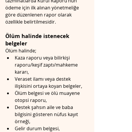
tazminatlarda Kurul Raporu’nun 
ödeme için ilk alınan yönetmeliğe 
göre düzenlenen rapor olarak 
özellikle belirtilmesidir.
Ölüm halinde istenecek 
belgeler
Ölüm halinde; 
Kaza raporu veya bilirkişi 
raporu/keşif zaptı/mahkeme 
kararı, 
Veraset ilamı veya destek 
ilişkisini ortaya koyan belgeler, 
Ölüm belgesi ve ölü muayene 
otopsi raporu, 
Destek şahsın aile ve baba 
bilgisini gösteren nüfus kayıt 
örneği, 
Gelir durum belgesi, 