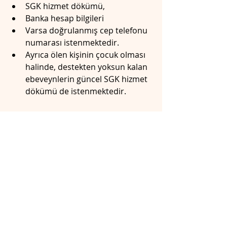
SGK hizmet dökümü, 
Banka hesap bilgileri
Varsa doğrulanmış cep telefonu 
numarası istenmektedir.
Ayrıca ölen kişinin çocuk olması 
halinde, destekten yoksun kalan 
ebeveynlerin güncel SGK hizmet 
dökümü de istenmektedir.
Kişisel bilgi doğrulama 
evrakları
Gerçek kişilerden nüfus cüzdanı 
fotokopisi, imza beyanı ve iletişim 
bilgileri; tüzel kişilerden vergi levhası, 
ticaret sicil gazetesi, imza sirküleri ve 
yetkililerin nüfus cüzdanı fotokopileri 
istenmektedir. Yabancılar için kimlik 
bilgilerini içeren belgeler ve 
Türkiye’ye girişe dair resmî evrak 