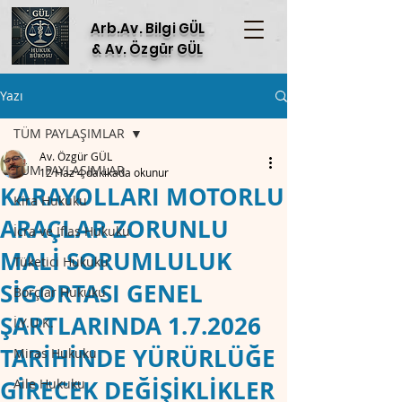
Arb.Av. Bilgi GÜL
& Av. Özgür GÜL
Yazı
TÜM PAYLAŞIMLAR
Av. Özgür GÜL
TÜM PAYLAŞIMLAR
12 Haz
4 dakikada okunur
KARAYOLLARI MOTORLU
Kira Hukuku
ARAÇLAR ZORUNLU
İcra ve İflas Hukuku
MALİ SORUMLULUK
Tüketici Hukuku
SİGORTASI GENEL
Borçlar Hukuku
ŞARTLARINDA 1.7.2026
İ.Y.U.K.
TARİHİNDE YÜRÜRLÜĞE
Miras Hukuku
GİRECEK DEĞİŞİKLİKLER
Aile Hukuku