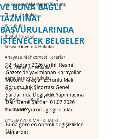
Hukuk Muhakemeleri Kanunu
VE BUNA BAĞLI
Ticaret Hukuku
TAZMİNAT
İş Hukuku
BAŞVURULARINDA
İnşaat Hukuku
İSTENECEK BELGELER
Sosyal Güvenlik Hukuku
Anayasa Mahkemesi Kararları
12 Haziran 2026 tarihli Resmî 
Sınai Mülkiyet Hukuku
Gazete’de yayımlanan Karayolları 
Kamulaştırma Hukuku
Motorlu Araçlar Zorunlu Mali 
Sorumluluk Sigortası Genel 
Sigorta Hukuku
Şartlarında Değişiklik Yapılmasına 
REKABET HUKUKU
Dair Genel Şartlar  01.07.2026 
tarihinde yürürlüğe girecektir.
MAKALELER
UYUŞMAZLIK MAHKEMESİ
Buna göre en önemli değişiklikler 
CMK
şunlardır: