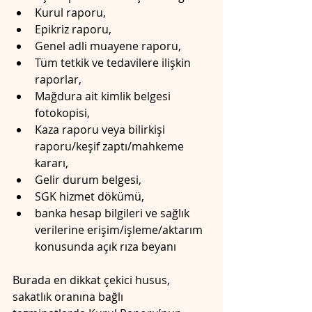
Kurul raporu, 
Epikriz raporu, 
Genel adli muayene raporu, 
Tüm tetkik ve tedavilere ilişkin 
raporlar, 
Mağdura ait kimlik belgesi 
fotokopisi,
Kaza raporu veya bilirkişi 
raporu/keşif zaptı/mahkeme 
kararı, 
Gelir durum belgesi, 
SGK hizmet dökümü, 
banka hesap bilgileri ve sağlık 
verilerine erişim/işleme/aktarım 
konusunda açık rıza beyanı
Burada en dikkat çekici husus, 
sakatlık oranına bağlı 