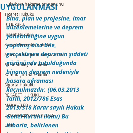
Hukuk Muhakemeleri Kanunu
UYGULANMASI
Ticaret Hukuku
Bina, plan ve projesine, imar 
İş Hukuku
düzenlemelerine ve deprem 
İnşaat Hukuku
yönetmeliğine uygun 
yapılmış olsa bile, 
Sosyal Güvenlik Hukuku
gerçekleşen depremin şiddeti 
Anayasa Mahkemesi Kararları
gözönünde tutulduğunda 
Sınai Mülkiyet Hukuku
binanın deprem nedeniyle 
Kamulaştırma Hukuku
hasara uğraması 
Sigorta Hukuku
kaçınılmazdır. (06.03.2013 
REKABET HUKUKU
Tarih, 2012/786 Esas 
MAKALELER
2013/318 Karar sayılı Hukuk 
UYUŞMAZLIK MAHKEMESİ
Genel Kurulu ilamı) Bu 
itibarla, belirlenen 
CMK