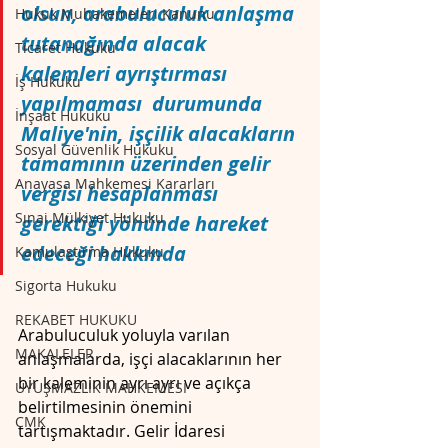
olsun, arabuluculuk anlaşma 
Hukuk Muhakemeleri Kanunu
tutanağında alacak 
Ticaret Hukuku
kalemleri ayrıştırması  
İş Hukuku
yapılmaması  durumunda 
İnşaat Hukuku
Maliye'nin, işçilik alacakların 
Sosyal Güvenlik Hukuku
tamamının üzerinden gelir 
Anayasa Mahkemesi Kararları
vergisi hesaplanması 
Sınai Mülkiyet Hukuku
gerektiği yönünde hareket 
edeceği hakkında
Kamulaştırma Hukuku
Sigorta Hukuku
REKABET HUKUKU
Ar
abuluculuk yoluyla varılan 
MAKALELER
anlaşmalarda, işçi alacaklarının her 
bir kaleminin ayrı ayrı ve açıkça 
UYUŞMAZLIK MAHKEMESİ
belirtilmesinin önemini 
CMK
tartışmaktadır. Gelir İdaresi 