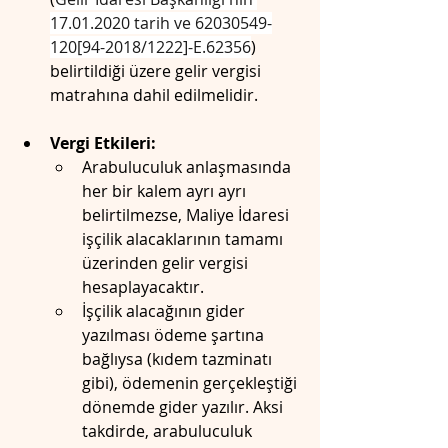
17.01.2020 tarih ve 62030549-
120[94-2018/1222]-E.62356
) 
belirtildiği üzere gelir vergisi 
matrahına dahil edilmelidir.
Vergi Etkileri:
Arabuluculuk anlaşmasında 
her bir kalem ayrı ayrı 
belirtilmezse, Maliye İdaresi 
işçilik alacaklarının tamamı 
üzerinden gelir vergisi 
hesaplayacaktır.
İşçilik alacağının gider 
yazılması ödeme şartına 
bağlıysa (kıdem tazminatı 
gibi), ödemenin gerçekleştiği 
dönemde gider yazılır. Aksi 
takdirde, arabuluculuk 