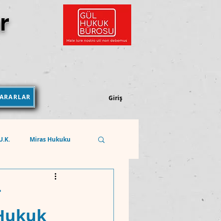
r
KARARLAR
Kararlar Kütüphanesi
Giriş
.U.K.
Miras Hukuku
Sosyal Güvenlik Hukuku
T
 Hukuk
REKABET HUKUKU