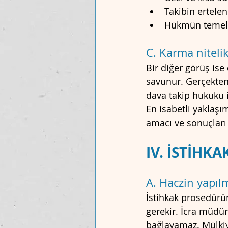
Takibin ertele
Hükmün temel s
C. Karma niteli
Bir diğer görüş is
savunur. Gerçekten
dava takip hukuku 
En isabetli yaklaşı
amacı ve sonuçları
IV. İSTİH
A. Haczin yapıl
İstihkak prosedürün
gerekir. İcra müdü
bağlayamaz. Mülkiy