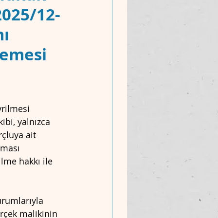
2025/12-
mı
lemesi
rilmesi 
ibi, yalnızca 
çluya ait 
lması 
lme hakkı ile 
urumlarıyla 
rçek malikinin 