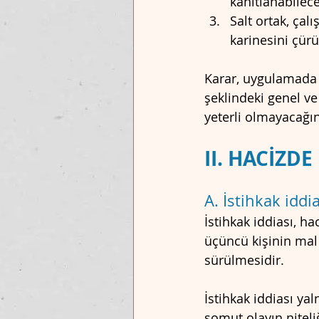
kanıtlanabilece
Salt ortak, çalı
karinesini çür
Karar, uygulamada 
şeklindeki genel ve
yeterli olmayacağı
II. HACİZD
A. İstihkak iddi
İstihkak iddiası, h
üçüncü kişinin mal 
sürülmesidir.
İstihkak iddiası ya
somut olayın niteli