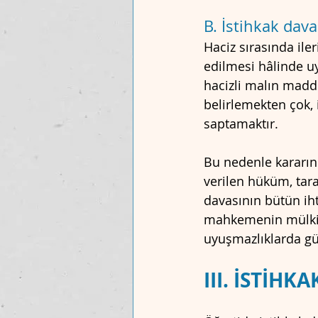
B. İstihkak dava
Haciz sırasında iler
edilmesi hâlinde uy
hacizli malın madd
belirlemekten çok, 
saptamaktır.
Bu nedenle kararın 
verilen hüküm, tara
davasının bütün ih
mahkemenin mülkiye
uyuşmazlıklarda güçl
III. İSTİH