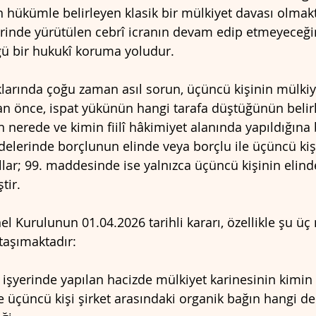
 hükümle belirleyen klasik bir mülkiyet davası olmakt
rinde yürütülen cebrî icranın devam edip etmeyeceğini
ü bir hukukî koruma yoludur.
larında çoğu zaman asıl sorun, üçüncü kişinin mülkiye
n önce, ispat yükünün hangi tarafa düştüğünün belir
 nerede ve kimin fiilî hâkimiyet alanında yapıldığına ba
elerinde borçlunun elinde veya borçlu ile üçüncü kişin
lar; 99. maddesinde ise yalnızca üçüncü kişinin elin
tir.
l Kurulunun 01.04.2026 tarihli kararı, özellikle şu üç
aşımaktadır:
 işyerinde yapılan hacizde mülkiyet karinesinin kimin
le üçüncü kişi şirket arasındaki organik bağın hangi del