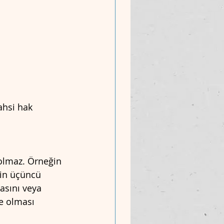
ahsi hak
 olmaz. Örneğin 
nin üçüncü 
asını veya 
e olması 