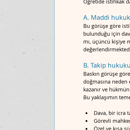
Öğretide istihkak d
A. Maddi hukuk
Bu görüşe göre ist
bulunduğu için dav
mı, üçüncü kişiye m
değerlendirmektedi
B. Takip hukuk
Baskın görüşe göre
doğmasına neden ola
kazanır ve hükmün 
Bu yaklaşımın temel
Dava, bir icra 
Görevli mahke
Özel ve kısa s