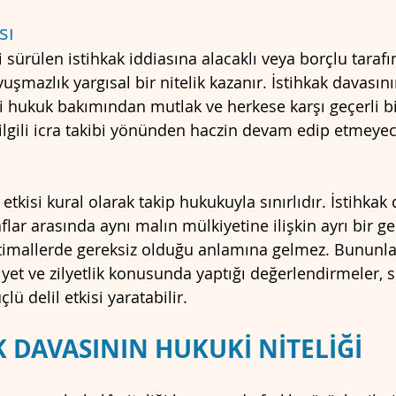
sı
i sürülen istihkak iddiasına alacaklı veya borçlu tarafı
uşmazlık yargısal bir nitelik kazanır. İstihkak davasın
i hukuk bakımından mutlak ve herkese karşı geçerli b
ilgili icra takibi yönünden haczin devam edip etmeyec
etkisi kural olarak takip hukukuyla sınırlıdır. İstihkak
flar arasında aynı malın mülkiyetine ilişkin ayrı bir
timallerde gereksiz olduğu anlamına gelmez. Bununla b
t ve zilyetlik konusunda yaptığı değerlendirmeler, s
ü delil etkisi yaratabilir.
KAK DAVASININ HUKUKİ NİTELİĞİ