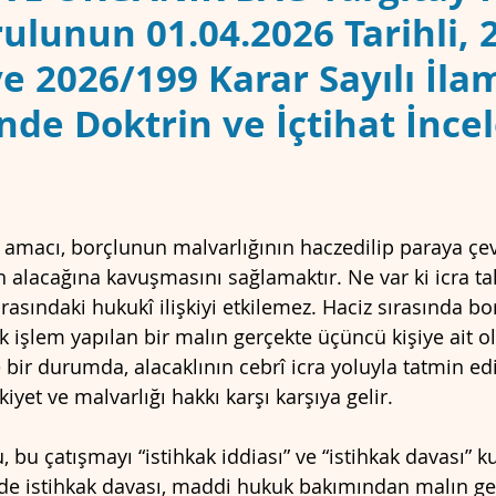
ulunun 01.04.2026 Tarihli, 
ve 2026/199 Karar Sayılı İla
KEMESİ
CMK
nde Doktrin ve İçtihat İnce
 amacı, borçlunun malvarlığının haczedilip paraya çev
ın alacağına kavuşmasını sağlamaktır. Ne var ki icra tak
arasındaki hukukî ilişkiyi etkilemez. Haciz sırasında bor
 işlem yapılan bir malın gerçekte üçüncü kişiye ait o
ir durumda, alacaklının cebrî icra yoluyla tatmin edi
iyet ve malvarlığı hakkı karşı karşıya gelir.
, bu çatışmayı “istihkak iddiası” ve “istihkak davası” k
de istihkak davası, maddi hukuk bakımından malın ge