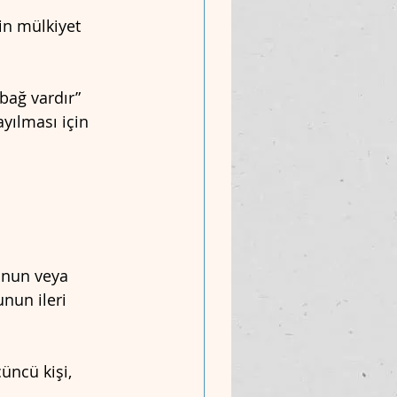
nin mülkiyet 
bağ vardır” 
yılması için 
unun veya 
nun ileri 
üncü kişi, 