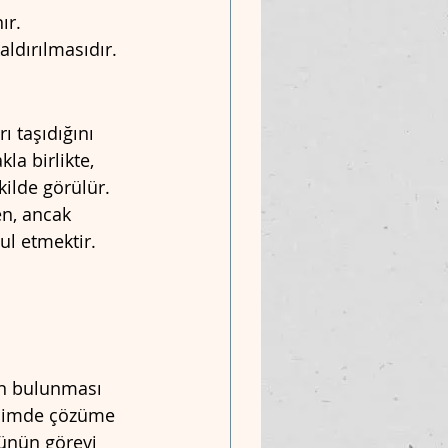
ır.
ldırılmasıdır.
 taşıdığını 
a birlikte, 
ilde görülür.
en, ancak 
ul etmektir.
in bulunması 
içimde çözüme 
ünün görevi 