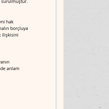
i sürülmüştür.
ni hak 
alın borçluya 
lişkisini 
vanın 
inde anlam 