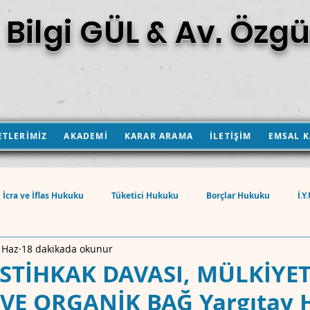
 Bilgi GÜL & Av. Özgü
ETLERİMİZ
AKADEMİ
KARAR ARAMA
İLETİŞİM
EMSAL 
İcra ve İflas Hukuku
Tüketici Hukuku
Borçlar Hukuku
İ.Y
 Haz
18 dakikada okunur
eri Kanunu
Ticaret Hukuku
İş Hukuku
İnşaat Hukuku
İSTİHKAK DAVASI, MÜLKİYE
 VE ORGANİK BAĞ Yargıtay
Sınai Mülkiyet Hukuku
Kamulaştırma Hukuku
Sigorta Hukuku