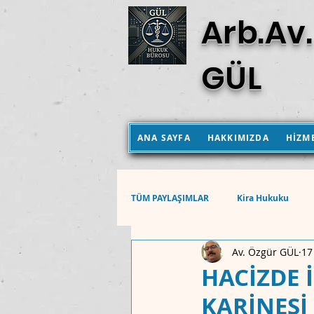
Arb.Av.
GÜL
ANA SAYFA
HAKKIMIZDA
HİZM
TÜM PAYLAŞIMLAR
Kira Hukuku
Av. Özgür GÜL
17
Aile Hukuku
Hukuk Muhakemel
HACİZDE 
KARİNESİ
Anayasa Mahkemesi Kararları