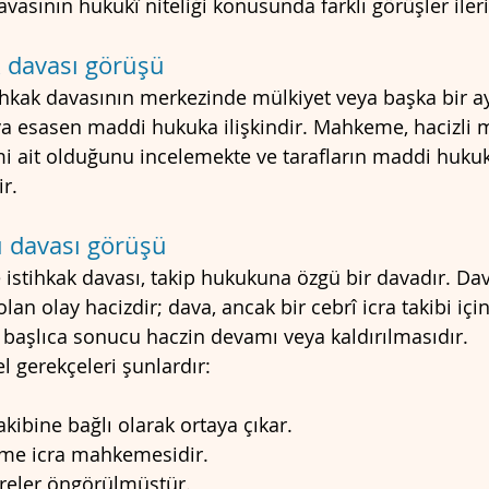
avasının hukukî niteliği konusunda farklı görüşler iler
 davası görüşü
ihkak davasının merkezinde mülkiyet veya başka bir ay
a esasen maddi hukuka ilişkindir. Mahkeme, hacizli m
i ait olduğunu incelemekte ve tarafların maddi hukuk i
r.
u davası görüşü
 istihkak davası, takip hukukuna özgü bir davadır. Da
n olay hacizdir; dava, ancak bir cebrî icra takibi iç
başlıca sonucu haczin devamı veya kaldırılmasıdır.
 gerekçeleri şunlardır:
takibine bağlı olarak ortaya çıkar.
me icra mahkemesidir.
üreler öngörülmüştür.