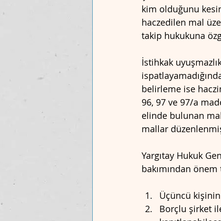
kim olduğunu kesin
haczedilen mal üze
takip hukukuna özg
İstihkak uyuşmazlık
ispatlayamadığında
belirleme ise haczin
96, 97 ve 97/a madd
elinde bulunan mal
mallar düzenlenmiş
Yargıtay Hukuk Gene
bakımından önem t
Üçüncü kişinin
Borçlu şirket i