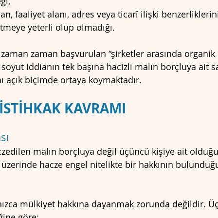
ği,
şan, faaliyet alanı, adres veya ticarî ilişki benzerlikleri
ütmeye yeterli olup olmadığı.
zaman zaman başvurulan “şirketler arasında organik 
 soyut iddianın tek başına hacizli malın borçluya ait sa
nı açık biçimde ortaya koymaktadır.
E İSTİHKAK KAVRAMI
ası
aczedilen malın borçluya değil üçüncü kişiye ait olduğ
üzerinde hacze engel nitelikte bir hakkının bulunduğu
lnızca mülkiyet hakkına dayanmak zorunda değildir. Üç
ğine göre;