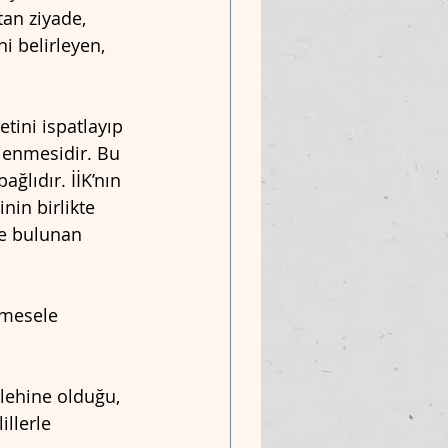
an ziyade, 
 belirleyen, 
tini ispatlayıp 
lenmesidir. Bu 
ğlıdır. İİK’nın 
in birlikte 
de bulunan 
 mesele 
 lehine olduğu,
illerle 