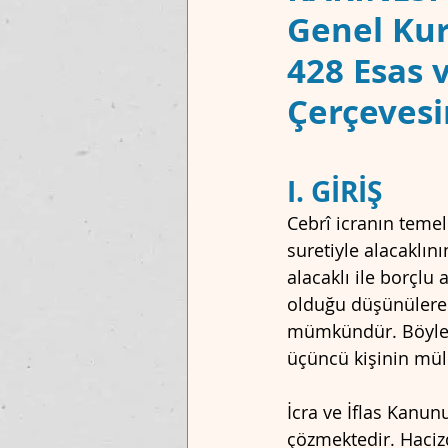
Genel Kur
428 Esas 
MAKALELER
UYUŞMAZLIK MAH
Çerçevesi
I. GİRİŞ
Cebrî icranın temel
suretiyle alacaklın
alacaklı ile borçlu 
olduğu düşünülerek
mümkündür. Böyle b
üçüncü kişinin mülk
İcra ve İflas Kanunu
çözmektedir. Haciz