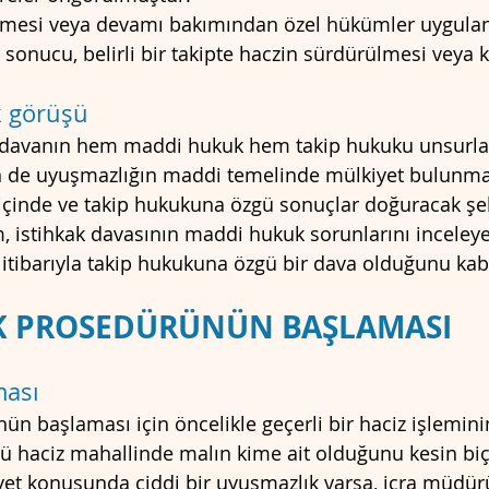
nmesi veya devamı bakımından özel hükümler uygulan
onucu, belirli bir takipte haczin sürdürülmesi veya ka
k görüşü
e davanın hem maddi hukuk hem takip hukuku unsurları
 de uyuşmazlığın maddi temelinde mülkiyet bulunmakl
içinde ve takip hukukuna özgü sonuçlar doğuracak şek
m, istihkak davasının maddi hukuk sorunlarını inceley
 itibarıyla takip hukukuna özgü bir dava olduğunu kab
KAK PROSEDÜRÜNÜN BAŞLAMASI
ması
ün başlaması için öncelikle geçerli bir haciz işlemin
rü haciz mahallinde malın kime ait olduğunu kesin b
et konusunda ciddi bir uyuşmazlık varsa, icra müdür