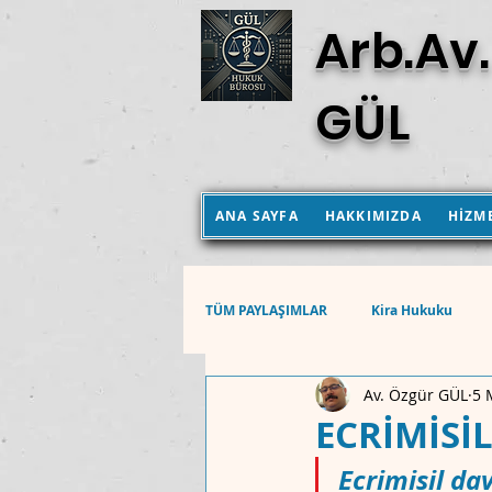
Arb.Av.
GÜL
ANA SAYFA
HAKKIMIZDA
HİZM
TÜM PAYLAŞIMLAR
Kira Hukuku
Av. Özgür GÜL
5 
Aile Hukuku
Hukuk Muhakemel
ECRİMİSİ
Ecrimisil da
Anayasa Mahkemesi Kararları