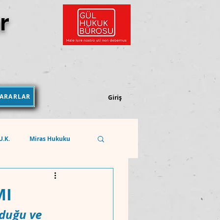
r
KARARLAR
Kararlar Kütüphanesi
Giriş
.U.K.
Miras Hukuku
Sosyal Güvenlik Hukuku
MI
lduğu ve 
REKABET HUKUKU