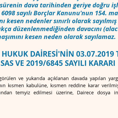
k sürenin dava tarihinden geriye doğru i
 6098 sayılı Borçlar Kanunu'nun 154. m
 kesen nedenler sınırlı olarak sayılmış 
KEMESİ
CMK
kça düzenlenmediğinden davacını (alaca
naşımını kesen neden olarak sayılamaz.
 HUKUK DAİRESİ'NİN 03.07.2019 
SAS VE 2019/6845 SAYILI KARARI
 görülen ve yukarıda açıklanan davada yapılan yar
ın kısmen kabulüne, kısmen reddine karar verilmi
afından temyiz edilmesi üzerine, Dairece dosya inc