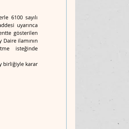
le 6100 sayılı 
ddesi uyarınca 
ntte gösterilen 
 Daire ilamının 
me isteğinde 
birliğiyle karar 