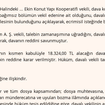
 Halindeki ... Ekin Konut Yapı Kooperatifi vekili, dava
bağımsız bölümün vekil edenine ait olduğunu, davalı
sinin bulunduğunu açıklayarak, ecrimisil isteğinde
 A. Ş. vekili, talebin zamanaşımına uğradığını, davalın
arak, davanın reddini savunmuştur.
n kısmen kabulüyle 18.324,00 TL alacağın davalıd
ebin reddine karar verilmiştir. Hüküm, davalı vekili ta
ine ilişkindir.
ler ve tüm dosya kapsamından; dosya muhtevasına, d
arı münderecatına ve uyulan bozma ilâmında açıkland
esinde hüküm tesis edildiğine göre, davalı vekilinin a