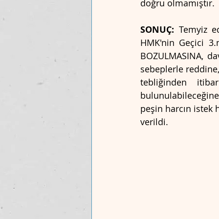
doğru olmamıştır.
SONUÇ:
 Temyiz ed
HMK'nin Geçici 3.
BOZULMASINA, daval
sebeplerle reddine
tebliğinden iti
bulunulabileceğine
peşin harcın istek 
verildi.