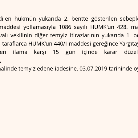
ilen hükmün yukarıda 2. bentte gösterilen sebepler
maddesi yollamasıyla 1086 sayılı HUMK'un 428. ma
ı vekilinin diğer temyiz itirazlarının yukarıda 1. be
, taraflarca HUMK'un 440/I maddesi gereğince Yargıtay
baren ilama karşı 15 gün içinde karar düzelt
,
halinde temyiz edene iadesine, 03.07.2019 tarihinde oy 