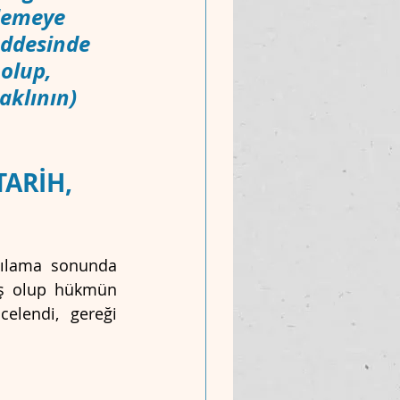
şlemeye 
addesinde 
olup, 
klının) 
TARİH, 
gılama sonunda 
ş olup hükmün 
elendi, gereği 