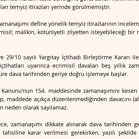
an temyiz itirazları yerinde görülmemiştir.
 zamanaşımı define yönelik temyiz itirazlarının incelem
misil; malikin, kötüniyetli zilyetten isteyebileceği bir n
e 29/10 sayılı Yargıtay İçtihadı Birleştirme Kararı ile
içtihatları uyarınca ecrimisil davaları beş yıllık za
süre dava tarihinden geriye doğru işlemeye başlar.
r Kanunu'nun 154. maddesinde zamanaşımını kesen ne
up, maddede açıkça düzenlenmediğinden davacını (alac
n neden olarak sayılamaz.
e, zamanaşımı dikkate alınarak dava tarihinden ge
tahsiline karar verilmesi gerekirken, yazılı şekilde 