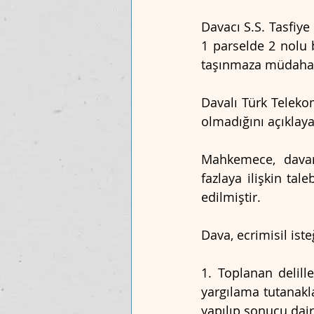
Davacı S.S. Tasfiye
1 parselde 2 nolu 
taşınmaza müdahale
Davalı Türk Telekom
olmadığını açıklay
Mahkemece, davanı
fazlaya ilişkin tal
edilmiştir.
Dava, ecrimisil isteğ
1. Toplanan delil
yargılama tutanakl
yapılıp sonucu dair