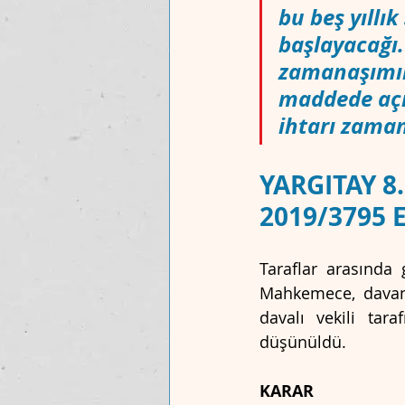
bu beş yıllı
başlayacağı.
zamanaşımını
MAKALELER
UYUŞMAZLIK MAH
maddede açı
ihtarı zama
YARGITAY 8.
2019/3795 E
Taraflar arasında
Mahkemece, davan
davalı vekili tar
düşünüldü.
KARAR