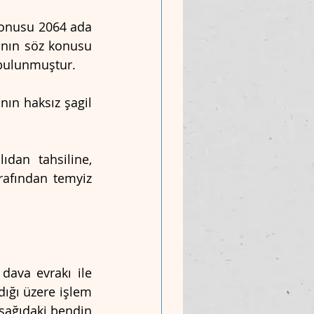
 konusu 2064 ada 
nın söz konusu 
 bulunmuştur.
ın haksız şagil 
an tahsiline, 
rafından temyiz 
ava evrakı ile 
ığı üzere işlem 
şağıdaki bendin 