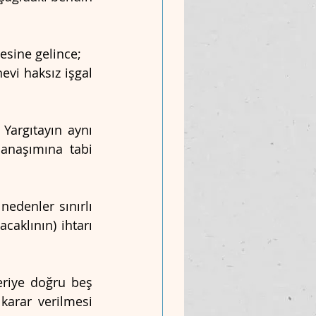
esine gelince;
evi haksız işgal 
 Yargıtayın aynı 
manaşımına tabi 
denler sınırlı 
aklının) ihtarı 
riye doğru beş 
karar verilmesi 