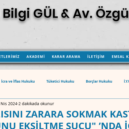
 Bilgi GÜL & Av. Özgü
ETLERİMİZ
AKADEMİ
KARAR ARAMA
İLETİŞİM
EMSAL 
İcra ve İflas Hukuku
Tüketici Hukuku
Borçlar Hukuku
İ.Y
 Nis 2024
2 dakikada okunur
eri Kanunu
Ticaret Hukuku
İş Hukuku
İnşaat Hukuku
ISINI ZARARA SOKMAK KAS
U EKSİLTME SUÇU" ’NDA 
Sınai Mülkiyet Hukuku
Kamulaştırma Hukuku
Sigorta Hukuku