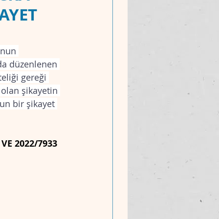
KAYET
unun 
nda düzenlenen 
eliği gereği 
 olan şikayetin 
n bir şikayet 
 VE 2022/7933 