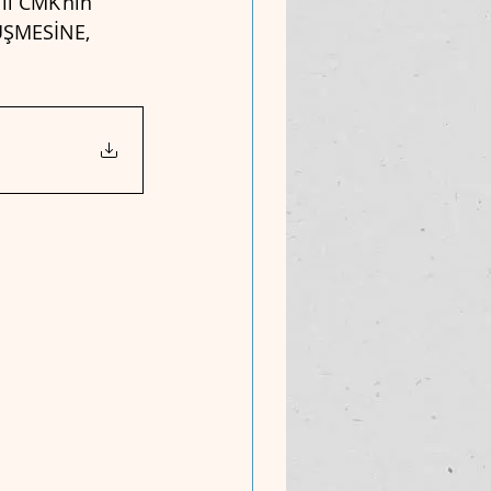
lı CMK’nın 
ÜŞMESİNE, 