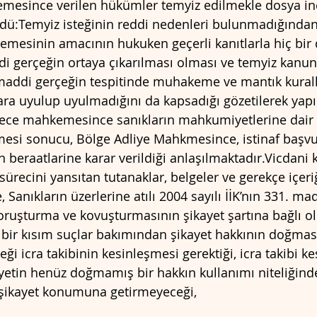
mesince verilen hükümler temyiz edilmekle dosya inc
ü:Temyiz isteğinin reddi nedenleri bulunmadığından 
emesinin amacının hukuken geçerli kanıtlarla hiç bi
 gerçeğin ortaya çıkarılması olması ve temyiz kanun
addi gerçeğin tespitinde muhakeme ve mantık kuralla
ara uyulup uyulmadığını da kapsadığı gözetilerek yapı
rece mahkemesince sanıkların mahkumiyetlerine dair ka
ilmesi sonucu, Bölge Adliye Mahkmesince, istinaf baş
ın beraatlarine karar verildiği anlaşılmaktadır.Vicdani 
recini yansıtan tutanaklar, belgeler ve gerekçe içeri
 Sanıkların üzerlerine atılı 2004 sayılı İİK’nın 331. ma
oruşturma ve kovuşturmasının şikayet şartına bağlı old
 bir kısım suçlar bakımından şikayet hakkının doğması
reği icra takibinin kesinleşmesi gerektiği, icra takibi 
yetin henüz doğmamış bir hakkın kullanımı niteliğinde
şikayet konumuna getirmeyeceği, 