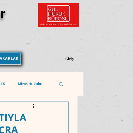
r
KARARLAR
Kararlar Kütüphanesi
Giriş
.U.K.
Miras Hukuku
Sosyal Güvenlik Hukuku
TIYLA
İCRA
REKABET HUKUKU