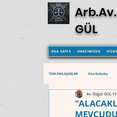
Arb.Av.
GÜL
ANA SAYFA
HAKKIMIZDA
HİZM
TÜM PAYLAŞIMLAR
Kira Hukuku
Av. Özgür GÜL
15
Aile Hukuku
Hukuk Muhakemel
"ALACAKL
MEVCUDUN
Anayasa Mahkemesi Kararları