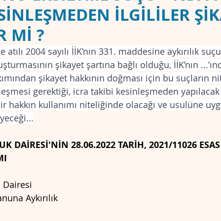
ESİNLEŞMEDEN İLGİLİLER Şİ
R Mİ ?
KEMESİ
CMK
e atılı 2004 sayılı İİK’nın 331. maddesine aykırılık suç
turmasının şikayet şartına bağlı olduğu, İİK’nın ...’ı
kımından şikayet hakkının doğması için bu suçların nit
nleşmesi gerektiği, icra takibi kesinleşmeden yapılacak
 hakkın kullanımı niteliğinde olacağı ve usulüne uygu
eceği...
K DAİRESİ'NİN 28.06.2022 TARİH, 2021/11026 ESAS
MI
 Dairesi
anuna Aykırılık