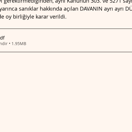
ı gerektirmediğinden, aynı Kanunun 303. ve 5271 sayı
yarınca sanıklar hakkında açılan DAVANIN ayrı ayrı D
 oy birliğiyle karar verildi.
pdf
indir • 1.95MB