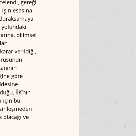
elendi, gereği 
işin esasına 
r duraksamaya 
 yolundaki 
rına, bilimsel 
lan 
rar verildiği, 
vurusunun 
kanının 
ğine göre 
ddesine 
uğu, İİK’nın 
 için bu 
kesinleşmeden 
 olacağı ve 