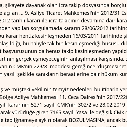
 şikayete dayanak olan icra takip dosyasında borçlu ş
ine açılan ... 9. Asliye Ticaret Mahkemesi'nin 2012/31 E
2012 tarihli kararı ile icra takibinin devamına dair karar
nden yapılan sorgulamada kararın 28/06/2012 tarihinde
u karar henüz kesinleşmeden 16/03/2011 tarihinde şi
aşıldığı, bu haliyle takibin kesinleşmediği hususu di
yet başvurusunun da henüz takip kesinleşmeden yapıld
rtının gerçekleşmeyeceğinin anlaşılması karşısında, s
vanın CMK’nın 223/8. maddesi gereğince “düşmesine” 
n yazılı şekilde sanıkların beraatlerine dair hüküm ku
 ve müşteki vekilinin temyiz nedenleri bu itibarla ye
 Bölge Adliye Mahkemesi 11. Ceza Dairesi'nin 2017/22
ılı kararının 5271 sayılı CMK'nin 302/2 ve 28.02.2019 
rak yürürlüğe giren 7165 sayılı Yasa ile değişik CMK'n
ce tebliğnameye aykırı olarak BOZULMASINA, ancak b