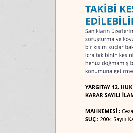
TAKİBİ K
EDİLEBİLİ
MAKALELER
UYUŞMAZLIK MAH
Sanıkların üzerlerin
soruşturma ve kovuş
bir kısım suçlar ba
icra takibinin kesi
henüz doğmamış bir
konumuna getirmey
YARGITAY 12. HUKU
KARAR SAYILI İLA
MAHKEMESİ :
 Ceza
SUÇ : 
2004 Sayılı K