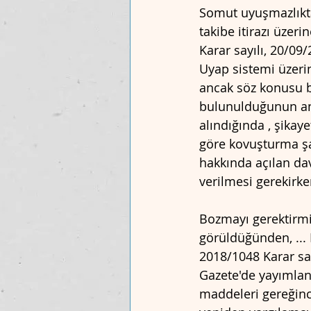
Somut uyuşmazlıkta,
takibe itirazı üzer
Karar sayılı, 20/09/
Uyap sistemi üzeri
ancak söz konusu b
bulunulduğunun anl
alındığında , şika
göre kovuşturma şa
hakkında açılan da
verilmesi gerekirke
Bozmayı gerektirmiş
görüldüğünden, ...
2018/1048 Karar say
Gazete'de yayımlana
maddeleri gereğin