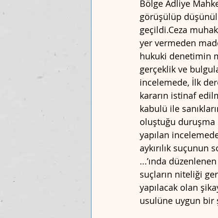
Bölge Adliye Mahke
görüşülüp düşünüld
geçildi.Ceza muhak
yer vermeden maddi
hukuki denetimin m
gerçeklik ve bulgul
incelemede, İlk de
kararın istinaf ed
kabulü ile sanıklar
oluştuğu duruşma sü
yapılan incelemede,
aykırılık suçunun s
...’ında düzenlenen
suçların niteliği ge
yapılacak olan şika
usulüne uygun bir 