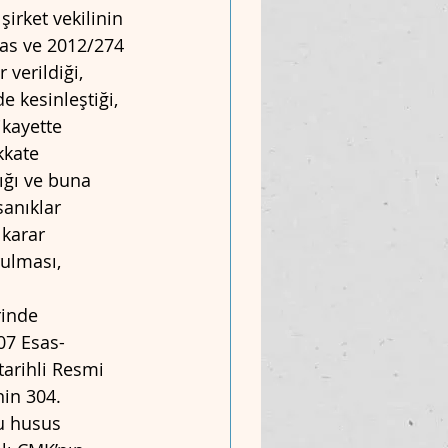
irket vekilinin 
sas ve 2012/274 
 verildiği, 
 kesinleştiği, 
kayette 
kkate 
ığı ve buna 
anıklar 
karar 
rulması,
rinde 
07 Esas- 
tarihli Resmi 
in 304. 
u husus 